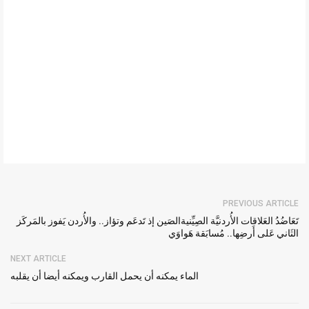
PREVIOUS ARTICLE
تَعَاضُدُ العَلاقات الأُردنيَّة الصِيِّنيةالصَين إذ تَدعَم وتؤاز.. والأُردن يَفوز بالمَركَز
الثَاني عَلى أَرضِها.. مُسابَقة هَواوَي
NEXT ARTICLE
الماء يمكنه أن يحمل القارب ويمكنه أيضا أن يقلبه