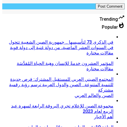
trending_up
Trending
whatshot
Popular
في الذكرى 73 لتأسيسها .. جمهورية الصين الشعبية تتحول
في السنوات العشر الماضية، من دولة غنية إلى دولة قوية
مقالات مختارة
المؤتمر العشرون خدمةً للإنسان وهِبة الحياة المُقدَّسَة
مقالات مختارة
المجتمع الصيني العربي للمستقبل المشترك: فرص جديدة
للتنمية المتنوعة.. الصين والدول العربية ترسم رؤية رقمية
مشتركة
الصين والعالم العربي
مجموعة الصين للإعلام تجري البروفة الرابعة لسهرة عيد
الربيع لعام 2023
أهم الأخبار