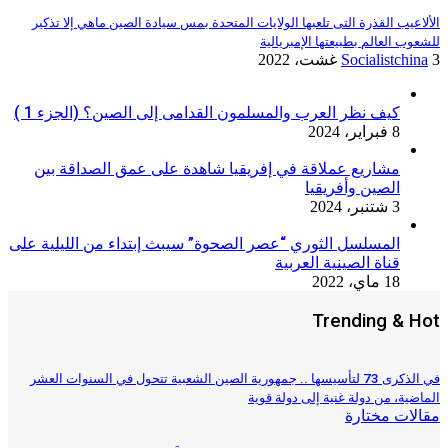
الألاعيب القذرة التى تلعبها الولايات المتحدة بمس سيادة الصين ماهي إلا تذكير
للشعوب العالم بطبيعتها الإمبريالية
3 غشت، 2022
Socialistchina
كيف نظر العرب والمسلمون القدامى إلى الصين؟ (الجزء 1 )
8 فبراير، 2024
مشاريع عملاقة في إفريقيا شاهدة على عمق الصداقة بين
الصين وأفريقيا
3 شتنبر، 2024
المسلسل الثوري “عصر الصحوة” سيبث إبتداء من الليلية على
قناة الصينية العربية
18 ماي، 2022
Trending & Hot
في الذكرى 73 لتأسيسها .. جمهورية الصين الشعبية تتحول في السنوات العشر
الماضية، من دولة غنية إلى دولة قوية
مقالات مختارة