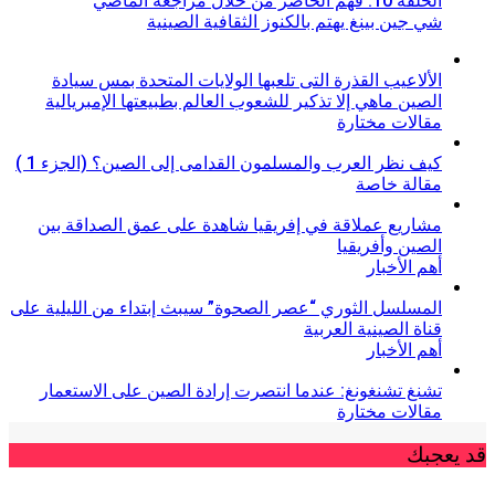
الحلقة 10: فهم الحاضر من خلال مراجعة الماضي
شي جين بينغ يهتم بالكنوز الثقافية الصينية
الألاعيب القذرة التى تلعبها الولايات المتحدة بمس سيادة
الصين ماهي إلا تذكير للشعوب العالم بطبيعتها الإمبريالية
مقالات مختارة
كيف نظر العرب والمسلمون القدامى إلى الصين؟ (الجزء 1 )
مقالة خاصة
مشاريع عملاقة في إفريقيا شاهدة على عمق الصداقة بين
الصين وأفريقيا
أهم الأخبار
المسلسل الثوري “عصر الصحوة” سيبث إبتداء من الليلية على
قناة الصينية العربية
أهم الأخبار
تشنغ تشنغونغ: عندما انتصرت إرادة الصين على الاستعمار
مقالات مختارة
قد يعجبك