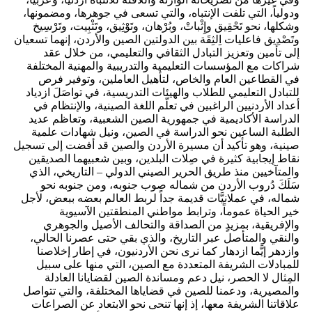
ودولياً، التي تلفت الإنتباه، والتي تسعى في جوهرها، ومضمونها،
وشكلها، نحو تَحْقِيق وإِثْباتْ، وبُرْهان، وتَوْثِيق، وتَثْبِيت، وتَرْسِيخ
وتَصْدِيق فاعليات اِلثِقَة بين الدولتين الصين والأردن، إنهما تسعيان
إلى تأمين وتعزيز التبادل الثقافي والتعليمي، من خلال عقد
شراكات مع المؤسسات التعليمية والتدريبية والمهنية المختلفة
في القطاعين العام والخاص، لتأهيل العاملين، وتوفير فرص
للتبادل التعليمي للطلاب والهيئات التدريسية، في تواصَلَ ازدياد
أعداد الأردنيين الراغبين في تعلّم اللغة الصينية، والإنتظام في
الدراسة الأكاديمية في جمهورية الصين الشعبية، وتعاظم عديد
الطلبة الساعين نحو الدراسة في الصين، ونيل شهادات علمية
صينية، وهو تأكيد أن مسيرة الأردن والصين قد أفضت إلى تسجيل
نقاط إيجابية كثيرة في صِلات البلدين، وبين شعبيهما الصديقين
والمتآخيين منذ طريق الحرير الصيني الدولي – التاريخي، الذي
سَلَكَ دُروب الأردن من شماله صوب جنوبه، ومن جنوبه نحو
شماله، في عملانيَّات قديمة جداً لربط العالم بعضه ببعض، لأجل
خير الحياة عموماً، وترابط مواطني المنطقتين الآسيوية
والإفريقية، بمزيدٍ من الصداقة والتحالف الأصيل والجوهري
والنقي والمتأصل عبر التاريخ، والذي بقي حتى عصرنا الحالي،
وازدهر إيَّما ازدهار كما نرى نحن الأردنيون، في إطار إخلاصنا
للمبادلات الشريفة المتعددة مع الصين، التي منها على سبيل
المِثال لا الحصر، نيل دعم ومساندة الصين لقضايانا العادلة
والمصيرية، ودعمنا للصين في قضاياها المختلفة، والتي تتواصل
علاقاتنا الشريفة معها، إذ إنها تنحى نحو الابتعاد عن الصراعات