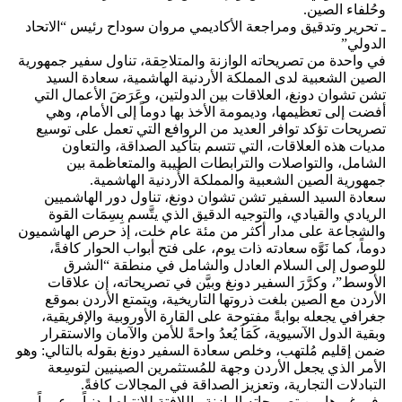
وحُلفاء الصين.
ـ تحرير وتدقيق ومراجعة الأكاديمي مروان سوداح رئيس “الاتحاد
الدولي”
في واحدة من تصريحاته الوازنة والمتلاحِقة، تناول سفير جمهورية
الصين الشعبية لدى المملكة الأردنية الهاشمية، سعادة السيد
تشن تشوان دونغ، العلاقات بين الدولتين، وعَرَضَ الأعمال التي
أفضت إلى تعظيمها، وديمومة الأخذ بها دوماً إلى الأمام، وهي
تصريحات تؤكد توافر العديد من الروافع التي تعمل على توسيع
مديات هذه العلاقات، التي تتسم بتأكيد الصداقة، والتعاون
الشامل، والتواصلات والترابطات الطيبة والمتعاظمة بين
جمهورية الصين الشعبية والمملكة الأُردنية الهاشمية.
سعادة السيد السفير تشن تشوان دونغ، تناول دور الهاشميين
الريادي والقيادي، والتوجيه الدقيق الذي يتَّسم بِسِمَات القوة
والشجاعة على مدار أكثر من مئة عام خلت، إذ حرص الهاشميون
دوماً، كما نَوَّه سعادته ذات يوم، على فتح أبواب الحوار كافةً،
للوصول إلى السلام العادل والشامل في منطقة “الشرق
الأوسط”، وكرَّرَ السفير دونغ وبيَّن في تصريحاته، إن علاقات
الأردن مع الصين بلغت ذروتها التاريخية، ويتمتع الأردن بموقع
جغرافي يجعله بوابةً مفتوحة على القارة الأوروبية والإفريقية،
وبقية الدول الآسيوية، كَمَاَ يُعدُ واحةً للأمن والآمان والاستقرار
ضمن إقليم مُلتهب، وخلص سعادة السفير دونغ بقوله بالتالي: وهو
الأمر الذي يجعل الأردن وجهة للمُستثمرين الصينيين لتوسِعة
التبادلات التجارية، وتعزيز الصداقة في المجالات كافةً.
وفي غيرها من تصريحاته الوازنة واللافتة للانتباه اردنياً، وعربياً،