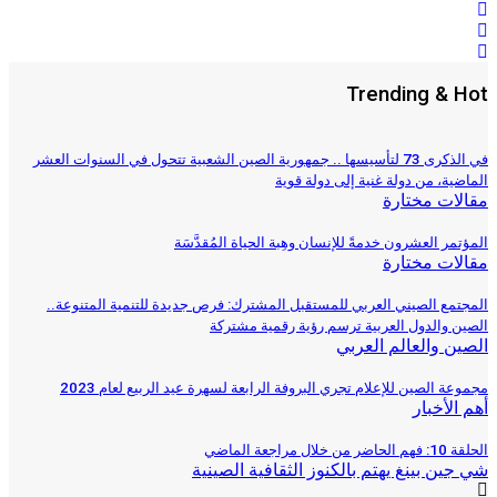
Trending & Hot
في الذكرى 73 لتأسيسها .. جمهورية الصين الشعبية تتحول في السنوات العشر
الماضية، من دولة غنية إلى دولة قوية
مقالات مختارة
المؤتمر العشرون خدمةً للإنسان وهِبة الحياة المُقدَّسَة
مقالات مختارة
المجتمع الصيني العربي للمستقبل المشترك: فرص جديدة للتنمية المتنوعة..
الصين والدول العربية ترسم رؤية رقمية مشتركة
الصين والعالم العربي
مجموعة الصين للإعلام تجري البروفة الرابعة لسهرة عيد الربيع لعام 2023
أهم الأخبار
الحلقة 10: فهم الحاضر من خلال مراجعة الماضي
شي جين بينغ يهتم بالكنوز الثقافية الصينية