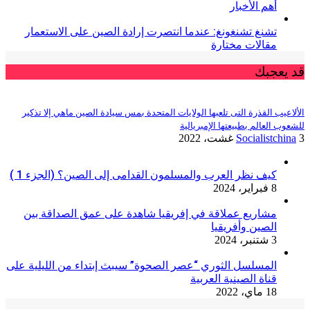
أهم الأخبار
تشنغ تشنغونغ: عندما انتصرت إرادة الصين على الاستعمار
مقالات مختارة
قد يعجبك
الألاعيب القذرة التى تلعبها الولايات المتحدة بمس سيادة الصين ماهي إلا تذكير
للشعوب العالم بطبيعتها الإمبريالية
3 غشت، 2022
Socialistchina
كيف نظر العرب والمسلمون القدامى إلى الصين؟ (الجزء 1 )
8 فبراير، 2024
مشاريع عملاقة في إفريقيا شاهدة على عمق الصداقة بين
الصين وأفريقيا
3 شتنبر، 2024
المسلسل الثوري “عصر الصحوة” سيبث إبتداء من الليلية على
قناة الصينية العربية
18 ماي، 2022