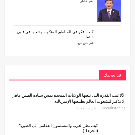
أهم الأخبار
كنت أفكر في المناطق المنكوبة وشعبها في قلبي
دائما
شي جين بينغ
قد يعجبك
الألاعيب القذرة التى تلعبها الولايات المتحدة بمس سيادة الصين ماهي
إلا تذكير للشعوب العالم بطبيعتها الإمبريالية
Socialistchina
3 غشت، 2022
كيف نظر العرب والمسلمون القدامى إلى الصين؟
(الجزء 1 )