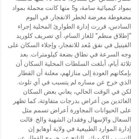
بمواد كيميائية سامة، و5 منها كانت محملة بمواد
مضغوطة معرضة لخطر الانفجار. في اليوم
السادس، قررت إدارة الطوارئ المحلية إجراء
“إطلاق منظم” للغاز السام، أي تصريف كلوريد
الفينيل في نفق مُعد للانفجار، وإجلاء السكان على
وجه السرعة في نطاق بضعة كيلومترات. بعد
ثلاثة أيام، أبلغت السلطات المحلية السكان أن
بإمكانهم العودة إلى منازلهم، معلنة أن القطار
الذي خرج عن مساره لم يتسبب في أي تلوث.
لكن في الوقت الحالي، يعاني بعض السكان
العائدين من أعراض بدرجات متفاوتة، كما تظهر
على الحيوانات المجاورة أعراض تسمم مثل
السعال والإسهال وفقدان الشهية والخ. قالت
إدارة الموارد الطبيعية في ولاية أوهايو إن
التسرب الكيميائي الناتج عن خروج القطار عن