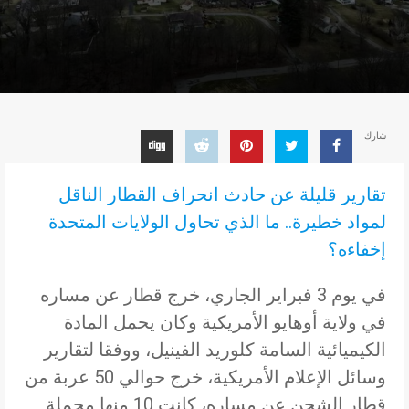
شارك
تقارير قليلة عن حادث انحراف القطار الناقل
لمواد خطيرة.. ما الذي تحاول الولايات المتحدة
إخفاءه؟
في يوم 3 فبراير الجاري، خرج قطار عن مساره
في ولاية أوهايو الأمريكية وكان يحمل المادة
الكيميائية السامة كلوريد الفينيل، ووفقا لتقارير
وسائل الإعلام الأمريكية، خرج حوالي 50 عربة من
قطار الشحن عن مساره، كانت 10 منها محملة