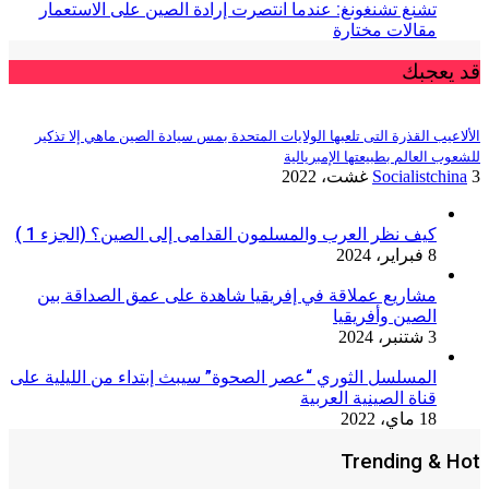
تشنغ تشنغونغ: عندما انتصرت إرادة الصين على الاستعمار
مقالات مختارة
قد يعجبك
الألاعيب القذرة التى تلعبها الولايات المتحدة بمس سيادة الصين ماهي إلا تذكير
للشعوب العالم بطبيعتها الإمبريالية
3 غشت، 2022
Socialistchina
كيف نظر العرب والمسلمون القدامى إلى الصين؟ (الجزء 1 )
8 فبراير، 2024
مشاريع عملاقة في إفريقيا شاهدة على عمق الصداقة بين
الصين وأفريقيا
3 شتنبر، 2024
المسلسل الثوري “عصر الصحوة” سيبث إبتداء من الليلية على
قناة الصينية العربية
18 ماي، 2022
Trending & Hot