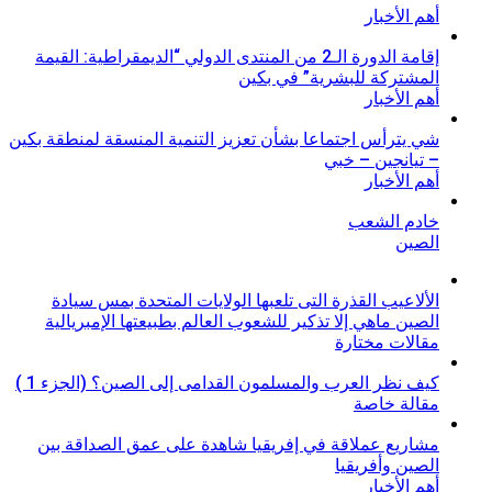
أهم الأخبار
إقامة الدورة الـ2 من المنتدى الدولي “الديمقراطية: القيمة
المشتركة للبشرية” في بكين
أهم الأخبار
شي يترأس اجتماعا بشأن تعزيز التنمية المنسقة لمنطقة بكين
– تيانجين – خبي
أهم الأخبار
خادم الشعب
الصين
الألاعيب القذرة التى تلعبها الولايات المتحدة بمس سيادة
الصين ماهي إلا تذكير للشعوب العالم بطبيعتها الإمبريالية
مقالات مختارة
كيف نظر العرب والمسلمون القدامى إلى الصين؟ (الجزء 1 )
مقالة خاصة
مشاريع عملاقة في إفريقيا شاهدة على عمق الصداقة بين
الصين وأفريقيا
أهم الأخبار