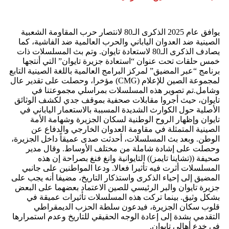
يوافق عام 2025 الذكرى الـ80 لانتصار حرب المقاومة الشعبية
الصينية ضد العدوان الياباني والحرب العالمية ضد الفاشية، كما
يصادف الذكرى الـ80 لاستعادة تايوان. وتم بث المسلسلات ذات
خمس حلقات تحت عنوان “استعادة جزيرة تايوان” التي أنتجها
برنامج “عبر المضيق” لمركز البرامج العالمية باللغة الصينية التابع
لمجموعة الصين للإعلام (CMG) مؤخرا، وحصلت على تقدير عال
وشامل.تم تصوير هذه المسلسلات بمراسلي مجموعتنا في
تايوان، حيث أجروا مقابلات صحفية بموقف جدي لكشف الوثائق
الأصلية حول الكوارث الشديدة المسببة بالاستعمار الياباني في
تايوان وإظهار الروح الوطنية لسكان الجزيرة وشهامة الأمة
الصينية المتمثلة في مقاومة العدوان الخارجي والدفاع عن
الوطن. وبعد بث المسلسلات، أحدثت صدى عميقاً داخل الجزيرة،
وحصلت على إشادة شاملة من مختلف الأوساط. وقال مدير
صحيفة ((تشاينا تايمز)) التايوانية وانغ فنغ بصراحة إن هذه
المسلسلات أثرت فيه تأثيرا فعالا. ودعا المواطنين على جانبي
المضيق إلى إحياء الذكرى واستذكار التاريخ، مضيفا أنه يجب على
جزيرة تايوان والبر الرئيسي للصين الاعتماد بعضهما على البعض
بشكل وثيق. بينما تركت هذه المسلسلات تأثيرات عميقة في
قلوب سكان الجزيرة، فيدعون سلطة الحزب الديمقراطي
التقدمي بشدة إلى إعادة الوجه الحقيقي للتاريخ وعدم استمرارها
في خدع أهالي تايوان.