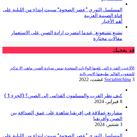
المسلسل الثوري “عصر الصحوة” سيبث إبتداء من الليلية على
قناة الصينية العربية
أهم الأخبار
تشنغ تشنغونغ: عندما انتصرت إرادة الصين على الاستعمار
مقالات مختارة
قد يعجبك
الألاعيب القذرة التى تلعبها الولايات المتحدة بمس سيادة الصين ماهي إلا تذكير
للشعوب العالم بطبيعتها الإمبريالية
3 غشت، 2022
Socialistchina
كيف نظر العرب والمسلمون القدامى إلى الصين؟ (الجزء 1 )
8 فبراير، 2024
مشاريع عملاقة في إفريقيا شاهدة على عمق الصداقة بين
الصين وأفريقيا
3 شتنبر، 2024
المسلسل الثوري “عصر الصحوة” سيبث إبتداء من الليلية على