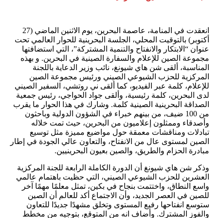
انعقدت في المنامة، عاصمة البحرين، يوم الاثنين الماضي (27
أكتوبر) بالتوقيت المحلي، الجلسة البحرينية للحوار العالمي تحت
عنوان “الابتكار والانفتاح والتنمية المشتركة”، التي استضافتها
مجموعة الصين للإعلام والسفارة الصينية في البحرين. و بهذه
المناسبة، ألقى شن هاي شيونغ، نائب وزير الدعاية باللجنة
المركزية للحزب الشيوعي الصيني ورئيس مجموعة الصين
للإعلام، كلمة عبر الفيديو، كما ألقى ني روتشي، السفير الصيني
لدى البحرين، كلمة رئيسية، وألقى جواد الحواجي، رئيس جمعية
الصداقة البحرينية الصينية كلمة. وشارك في هذا الحوار ما يقرب
من 100 ضيف، من بينهم خبراء في الشؤون الدولية وباحثون
وأصدقاء وممثلون إعلاميون من البحرين، حيث تمت خلاله
تبادلات ومناقشات معمقة حول مواضيع مميزة مثل توسيع
الصين لمستوى عال من الانفتاح، والتعاون عالي الجودة في إطار
مبادرة الحزام والطريق، والصين بعيون البحرينيين.
وذكر شن هاي شيونغ أن الدورة الكاملة الرابعة للجنة المركزية
العشرين للحزب الشيوعي الصيني، التي حظيت باهتمام عالمي
واسع النطاق، واختتمت بنجاح في بكين، تمثل معلمًا مهمًا آخر
للصين في العصر الجديد، وأن الاجتماع أكد للعالم أن الصين
ستوسع انفتاحها رفيع المستوى وتخلق مشهدًا جديدًا للتعاون
والفوز المشترك. وأضاف انه من المتوقع، بتوجيه من مخطط