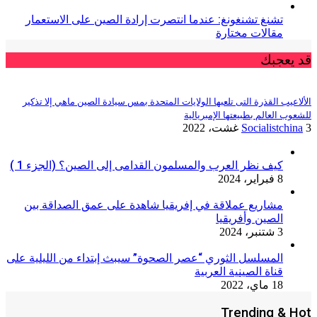
تشنغ تشنغونغ: عندما انتصرت إرادة الصين على الاستعمار
مقالات مختارة
قد يعجبك
الألاعيب القذرة التى تلعبها الولايات المتحدة بمس سيادة الصين ماهي إلا تذكير
للشعوب العالم بطبيعتها الإمبريالية
3 غشت، 2022
Socialistchina
كيف نظر العرب والمسلمون القدامى إلى الصين؟ (الجزء 1 )
8 فبراير، 2024
مشاريع عملاقة في إفريقيا شاهدة على عمق الصداقة بين
الصين وأفريقيا
3 شتنبر، 2024
المسلسل الثوري “عصر الصحوة” سيبث إبتداء من الليلية على
قناة الصينية العربية
18 ماي، 2022
Trending & Hot