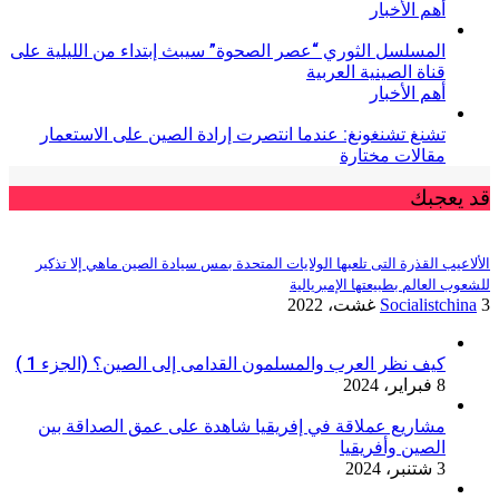
أهم الأخبار
المسلسل الثوري “عصر الصحوة” سيبث إبتداء من الليلية على
قناة الصينية العربية
أهم الأخبار
تشنغ تشنغونغ: عندما انتصرت إرادة الصين على الاستعمار
مقالات مختارة
قد يعجبك
الألاعيب القذرة التى تلعبها الولايات المتحدة بمس سيادة الصين ماهي إلا تذكير
للشعوب العالم بطبيعتها الإمبريالية
3 غشت، 2022
Socialistchina
كيف نظر العرب والمسلمون القدامى إلى الصين؟ (الجزء 1 )
8 فبراير، 2024
مشاريع عملاقة في إفريقيا شاهدة على عمق الصداقة بين
الصين وأفريقيا
3 شتنبر، 2024