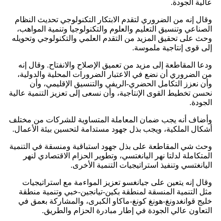
عالية الجودة.
وقال إنه من الضروري لتقدم الابتكار التكنولوجي تحديث النظام
الصناعي وتنسيق التعليم والعلوم والتكنولوجيا وتنمية المواهب،
وحث على تحقيق المزيد من التقدم العلمي والتكنولوجي وتحويله
إلى قوى إنتاجية ملموسة.
ودعا المقاطعة إلى مزيد من تعميق الإصلاح والانفتاح. وقال إنه
من الضروري أن نضع في الاعتبار الضرورات المحلية والدولية،
وأن نعزز التكامل الحضري-الريفي والتنسيق الإقليمي، وأن
نحسن تخطيط القوى الإنتاجية، وأن نسعى إلى تعزيز التنمية عالية
الجودة.
وأضاف أنه يجب ضمان المعاملة المتساوية للشركات من مختلف
أشكال الملكية، ويجب بذل جهود مستدامة لتحسين بيئة الأعمال.
وحث شي المقاطعة على بذل جهود استباقية ومنسقة في التنمية
المتكاملة لدلتا نهر اليانغتسي، وتطوير الحزام الاقتصادي لنهر
اليانغتسي وتنفيذ استراتيجيات التنمية الأخرى.
وقال إنه يتعين على جيانغسو تعزيز المواءمة مع استراتيجيات
مثل التنمية المنسقة لمنطقة بكين-تيانجين-خبي وتنمية منطقة
خليج قوانغدونغ-هونغ كونغ-ماكاو الكبرى، والمشاركة بعمق في
التعاون عالي الجودة في إطار مبادرة الحزام والطريق.