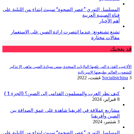
المسلسل الثوري “عصر الصحوة” سيبث إبتداء من الليلية على
قناة الصينية العربية
أهم الأخبار
تشنغ تشنغونغ: عندما انتصرت إرادة الصين على الاستعمار
مقالات مختارة
قد يعجبك
الألاعيب القذرة التى تلعبها الولايات المتحدة بمس سيادة الصين ماهي إلا تذكير
للشعوب العالم بطبيعتها الإمبريالية
3 غشت، 2022
Socialistchina
كيف نظر العرب والمسلمون القدامى إلى الصين؟ (الجزء 1 )
8 فبراير، 2024
مشاريع عملاقة في إفريقيا شاهدة على عمق الصداقة بين
الصين وأفريقيا
3 شتنبر، 2024
المسلسل الثوري “عصر الصحوة” سيبث إبتداء من الليلية على