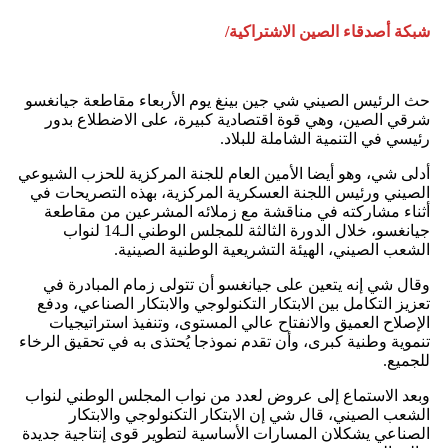
شبكة أصدقاء الصين الاشتراكية/
حث الرئيس الصيني شي جين بينغ يوم الأربعاء مقاطعة جيانغسو
شرقي الصين، وهي قوة اقتصادية كبيرة، على الاضطلاع بدور
رئيسي في التنمية الشاملة للبلاد.
أدلى شي، وهو أيضا الأمين العام للجنة المركزية للحزب الشيوعي
الصيني ورئيس اللجنة العسكرية المركزية، بهذه التصريحات في
أثناء مشاركته في مناقشة مع زملائه المشرعين من مقاطعة
جيانغسو، خلال الدورة الثالثة للمجلس الوطني الـ14 لنواب
الشعب الصيني، الهيئة التشريعية الوطنية الصينية.
وقال شي إنه يتعين على جيانغسو أن تتولى زمام المبادرة في
تعزيز التكامل بين الابتكار التكنولوجي والابتكار الصناعي، ودفع
الإصلاح العميق والانفتاح عالي المستوى، وتنفيذ استراتيجيات
تنموية وطنية كبرى، وأن تقدم نموذجا يُحتذى به في تحقيق الرخاء
للجميع.
وبعد الاستماع إلى عروض لعدد من نواب المجلس الوطني لنواب
الشعب الصيني، قال شي إن الابتكار التكنولوجي والابتكار
الصناعي يشكلان المسارات الأساسية لتطوير قوى إنتاجية جديدة