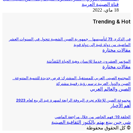
قناة الصينية العربية
18 ماي، 2022
Trending & Hot
في الذكرى 73 لتأسيسها .. جمهورية الصين الشعبية تتحول في السنوات العشر
الماضية، من دولة غنية إلى دولة قوية
مقالات مختارة
المؤتمر العشرون خدمةً للإنسان وهِبة الحياة المُقدَّسَة
مقالات مختارة
المجتمع الصيني العربي للمستقبل المشترك: فرص جديدة للتنمية المتنوعة..
الصين والدول العربية ترسم رؤية رقمية مشتركة
الصين والعالم العربي
مجموعة الصين للإعلام تجري البروفة الرابعة لسهرة عيد الربيع لعام 2023
أهم الأخبار
الحلقة 10: فهم الحاضر من خلال مراجعة الماضي
شي جين بينغ يهتم بالكنوز الثقافية الصينية
© كل الحقوق محفوظة