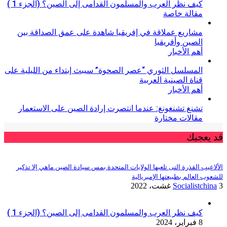
كيف نظر العرب والمسلمون القدامى إلى الصين؟ (الجزء 1 )
مقالة خاصة
مشاريع عملاقة في إفريقيا شاهدة على عمق الصداقة بين
الصين وأفريقيا
أهم الأخبار
المسلسل الثوري “عصر الصحوة” سيبث إبتداء من الليلية على
قناة الصينية العربية
أهم الأخبار
تشنغ تشنغونغ: عندما انتصرت إرادة الصين على الاستعمار
مقالات مختارة
قد يعجبك
الألاعيب القذرة التى تلعبها الولايات المتحدة بمس سيادة الصين ماهي إلا تذكير
للشعوب العالم بطبيعتها الإمبريالية
3 غشت، 2022
Socialistchina
كيف نظر العرب والمسلمون القدامى إلى الصين؟ (الجزء 1 )
8 فبراير، 2024