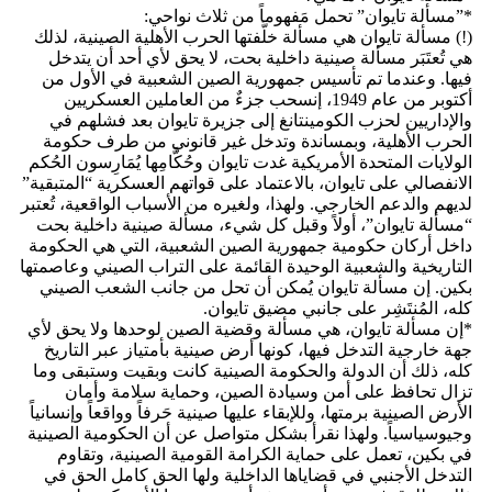
*”مسألة تايوان” تحمل مَفهوماً من ثلاث نواحي:
(!) مسألة تايوان هي مسألة خلَّفتها الحرب الأهلية الصينية، لذلك
هي تُعتَبَر مسألة صينية داخلية بحت، لا يحق لأي أحد أن يتدخل
فيها. وعندما تم تأسيس جمهورية الصين الشعبية في الأول من
أكتوبر من عام 1949، إنسحب جزءٌ من العاملين العسكريين
والإداريين لحزب الكومينتانغ إلى جزيرة تايوان بعد فشلهم في
الحرب الأهلية، وبمساندة وتدخل غير قانوني من طرف حكومة
الولايات المتحدة الأمريكية غدت تايوان وحُكَّامِها يُمَارِسون الحُكم
الانفصالي على تايوان، بالاعتماد على قواتهم العسكرية “المتبقية”
لديهم والدعم الخارجي. ولهذا، ولغيره من الأسباب الواقعية، تُعتبر
“مسألة تايوان”، أولاً وقبل كل شيء، مسألة صينية داخلية بحت
داخل أركان حكومية جمهورية الصين الشعبية، التي هي الحكومة
التاريخية والشعبية الوحيدة القائمة على التراب الصيني وعاصمتها
بكين. إن مسألة تايوان يُمكن أن تحل من جانب الشعب الصيني
كله، المُنتَشِر على جانبي مضيق تايوان.
*إن مسألة تايوان، هي مسألة وقضية الصين لوحدها ولا يحق لأي
جهة خارجية التدخل فيها، كونها أرض صينية بأمتياز عبر التاريخ
كله، ذلك أن الدولة والحكومة الصينية كانت وبقيت وستبقى وما
تزال تحافظ على أمن وسيادة الصين، وحماية سلامة وأمان
الأرض الصينية برمتها، وللإبقاء عليها صينية حَرفاً وواقعاً وإنسانياً
وجيوسياسياً. ولهذا نقرأ بشكل متواصل عن أن الحكومية الصينية
في بكين، تعمل على حماية الكرامة القومية الصينية، وتقاوم
التدخل الأجنبي في قضاياها الداخلية ولها الحق كامل الحق في