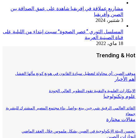
مشاريع عملاقة في إفريقيا شاهدة على عمق الصداقة بين
الصين وأفريقيا
3 شتنبر، 2024
المسلسل الثوري “عصر الصحوة” سيبث إبتداء من الليلية على
قناة الصينية العربية
18 ماي، 2022
Trending & Hot
موقف الصين :أي محاولة لتعطيل سيادة القانون في هونغ كونغ مآلها الفشل
أهم الأخبار
الابتكارات العلمية والتقنية تقود التطوير العالي الجودة
علوم وتكنولوجيا
القائد العالمي الرفيق شي جين بينغ يواصل بناء مجتمع المصير المشترك للبشرية
جمعاء
مقالات مختارة
تحسن البيئة الإيكولوجية في الصين بشكل ملموس خلال العقد الماضي
إنجازات الصين