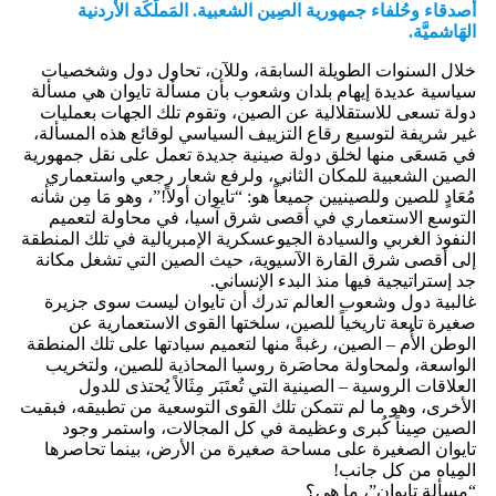
أصدقاء وحُلفاء جمهورية الصِين الشعبية. المَملَكَة الأُردنية
الهَاشميَّة.
خلال السنوات الطويلة السابقة، وللآن، تحاول دول وشخصيات
سياسية عديدة إيهام بلدان وشعوب بأن مسألة تايوان هي مسألة
دولة تسعى للاستقلالية عن الصين، وتقوم تلك الجهات بعمليات
غير شريفة لتوسيع رقاع التزييف السياسي لوقائع هذه المسألة،
في مَسعَى منها لخلق دولة صينية جديدة تعمل على نقل جمهورية
الصين الشعبية للمكان الثاني، ولرفع شعار رجعي واستعماري
مُعَادٍ للصين وللصينيين جميعاً هو: “تايوان أولاً!”، وهو مَا مِن شأنه
التوسع الاستعماري في أقصى شرق آسيا، في محاولة لتعميم
النفوذ الغربي والسيادة الجيوعسكرية الإمبريالية في تلك المنطقة
إلى أقصى شرق القارة الآسيوية، حيث الصين التي تشغل مكانة
جد إستراتيجية فيها منذ البدء الإنساني.
غالبية دول وشعوب العالم تدرك أن تايوان ليست سوى جزيرة
صغيرة تابعة تاريخياً للصين، سلختها القوى الاستعمارية عن
الوطن الأُم – الصين، رغبةً منها لتعميم سيادتها على تلك المنطقة
الواسعة، ولمحاولة محاصَرة روسيا المحاذية للصين، ولتخريب
العلاقات الروسية – الصينية التي تُعتَبَر مِثَالاً يُحتذى للدول
الأخرى، وهو ما لم تتمكن تلك القوى التوسعية من تطبيقه، فبقيت
الصين صِيناً كُبرى وعظيمة في كل المجالات، واستمر وجود
تايوان الصغيرة على مساحة صغيرة من الأرض، بينما تحاصرها
المِياه من كل جانب!
“مسألة تايوان”، ما هي؟