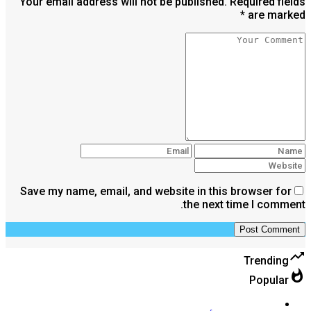
Your email address will not be published. Required fields
are marked *
Save my name, email, and website in this browser for
the next time I comment.
trending_up
Trending
whatshot
Popular