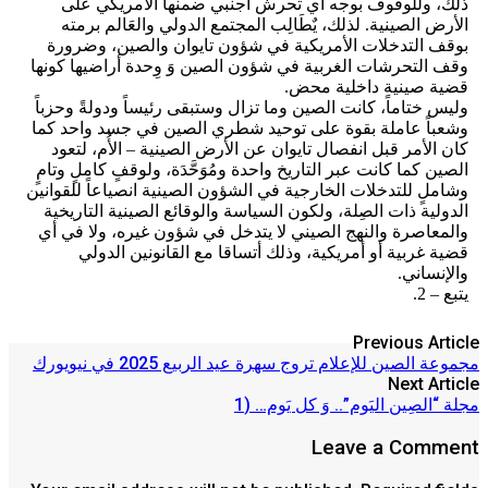
ذلك، وللوقوف بوجه أي تحرش أجنبي ضمنها الأمريكي على
الأرض الصينية. لذلك، يٌطَالِب المجتمع الدولي والعَالم برمته
بوقف التدخلات الأمريكية في شؤون تايوان والصين، وضرورة
وقف التحرشات الغربية في شؤون الصين وَ وِحدة أراضيها كونها
قضية صينية داخلية محض.
وليس ختاماً، كانت الصين وما تزال وستبقى رئيساً ودولةً وحزباً
وشعباً عاملة بقوة على توحيد شطري الصين في جسد واحد كما
كان الأمر قبل انفصال تايوان عن الأرض الصينية – الأُم، لتعود
الصين كما كانت عبر التاريخ واحدة ومُوَحَّدَة، ولوقفٍ كاملٍ وتامٍ
وشاملٍ للتدخلات الخارجية في الشؤون الصينية انصياعاً للقوانين
الدولية ذات الصِلة، ولكون السياسة والوقائع الصينية التاريخية
والمعاصرة والنهج الصيني لا يتدخل في شؤون غيره، ولا في أي
قضية غربية أو أمريكية، وذلك أتساقا مع القانونين الدولي
والإنساني.
يتبع – 2.
Previous Article
مجموعة الصين للإعلام تروج سهرة عيد الربيع 2025 في نيويورك
Next Article
مجلة “الصِين اليَوم”.. وَ كل يَوم… (1
Leave a Comment