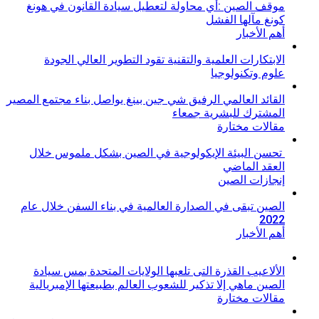
موقف الصين :أي محاولة لتعطيل سيادة القانون في هونغ
كونغ مآلها الفشل
أهم الأخبار
الابتكارات العلمية والتقنية تقود التطوير العالي الجودة
علوم وتكنولوجيا
القائد العالمي الرفيق شي جين بينغ يواصل بناء مجتمع المصير
المشترك للبشرية جمعاء
مقالات مختارة
تحسن البيئة الإيكولوجية في الصين بشكل ملموس خلال
العقد الماضي
إنجازات الصين
الصين تبقى في الصدارة العالمية في بناء السفن خلال عام
2022
أهم الأخبار
الألاعيب القذرة التى تلعبها الولايات المتحدة بمس سيادة
الصين ماهي إلا تذكير للشعوب العالم بطبيعتها الإمبريالية
مقالات مختارة