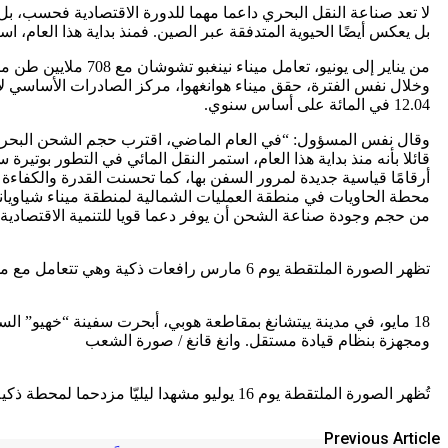
لا تعد صناعة النقل البحري داعما مهما للدورة الاقتصادية فحسب، ب
بل يعكس أيضًا الحيوية المتدفقة عبر الصين. فمنذ بداية هذا العام، ا
12.04 في المائة على أساس سنوي.
وقال نفس المسؤول: “في العام الماضي، اقترب حجم الشحن البحري ا
قائلا بأنه منذ بداية هذا العام، استمر النقل المائي في التطور بوتي
أرقامًا قياسية جديدة لمرور السفن بها، كما تحسنت القدرة والكفاء
محطة الحاويات في منطقة العمليات الشمالية لمنطقة ميناء شياويان
من حجم وجودة صناعة الشحن أن يوفر دعما قويا للتنمية الاقتصادية و
تظهر الصورة الملتقطة يوم 6 مارس رافعات ذكية وهي تتعامل مع مجموعة من الحاويات في رصيف بمحطة آلية بالكامل بميناء تشينغداو بمقاطعة شاندونغ. تشانغ جينجانغ/ صورة الشعب
18 مايو، في مدينة ييتشانغ بمقاطعة هوبي، أبحرت سفينة “خهيو” الس
ومجهزة بنظام قيادة مستقل. وانغ قانغ / صورة الشعب
تُظهر الصورة الملتقطة يوم 16 يوليو مشهدا ليليّا مزدحما لمحطة ذكية آلية على إحدى أرصفة ميناء تايتسانغ بميناء سوتشو بمقاطعة جيانغسو. جي هايشين/ صورة الشعب
Previous Article