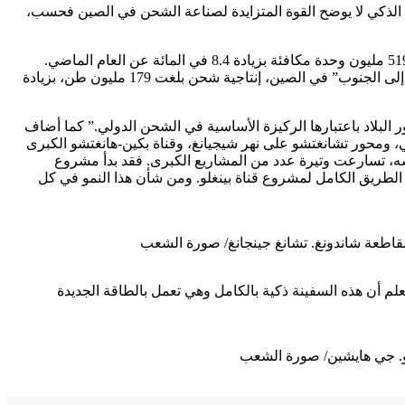
حن الذكي لا يوضح القوة المتزايدة لصناعة الشحن في الصين فحسب،
من يناير إلى يونيو، تعامل ميناء نينغبو تشوشان مع 708 ملايين طن من البضائع، بزيادة 4.2 في المائة على أساس سنوي، وعالج أكثر من 519.16 مليون وحدة مكافئة بزيادة 8.4 في المائة عن العام الماضي.
وخلال نفس الفترة، حقق ميناء هوانغهوا، مركز الصادرات الأساسي لاستراتيجية “نقل الفحم من الغرب إلى الشرق ونقل الفحم من الشمال إلى الجنوب” في الصين، إنتاجية شحن بلغت 179 مليون طن، بزيادة
بلاد باعتبارها الركيزة الأساسية في الشحن الدولي.” كما أضاف
تسي، ومحور تشانغتشو على نهر شيجيانغ، وقناة بكين-هانغتشو الكبرى
فسه، تسارعت وتيرة عدد من المشاريع الكبرى. فقد بدأ مشروع
الطريق الكامل لمشروع قناة بينغلو. ومن شأن هذا النمو في كل
لعلم أن هذه السفينة ذكية بالكامل وهي تعمل بالطاقة الجديدة