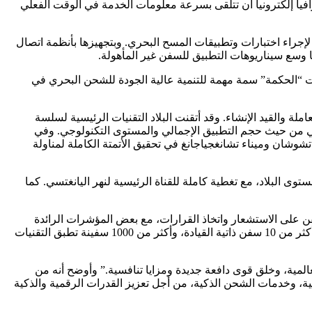
ينغ، فيمكن للسفن التي تدخل سياجاً جغرافياً إلكترونياً أن تتلقى بسرعة معلومات الخدمة في الوقت الفعلي
حر لإجراء اختبارات وتطبيقات المسح البحري. وبتجهيزها بأنظمة اتصال
ا وسع سيناريوهات التطبيق للسفن غير المأهولة.
حت “الحكمة” سمة مهمة للتنمية عالية الجودة للشحن البحري في
ة والقيد الإنشاء. وقد أتقنت البلاد التقنيات الرئيسية لسلسة
لدولي من حيث حجم التطبيق الإجمالي والمستوى التكنولوجي. وفي
تشوشان وميناء تشانغجياجانغ في تحقيق الأتمتة الكاملة لمناولة
إلكترونية الآن أكثر من 5700 كيلومتر من الممرات المائية على مستوى البلاد، مع تغطية كاملة للقناة الرئيسية لنهر اليانغتسي. كما
ن على الاستشعار واتخاذ القرارات، مع بعض المؤشرات الرائدة
عالميًا. وقد أدت هذه التطورات إلى سلسلة من الإنجازات، بما في ذلك سفينة تشيفاي المجهزة بمجموعة كاملة من أنظمة الملاحة الذكية، وأكثر من 10 سفن ذاتية القيادة، وأكثر من 1000 سفينة تطبق التقنيات
المية، وخلق قوى دافعة جديدة ومزايا تنافسية.” وأوضح أنه من
كية، وخدمات الشحن الذكية، من أجل تعزيز القدرات الرقمية والذكية