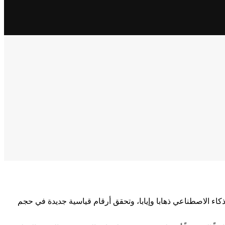
ات الكربونية” بميناء تيانجين، تتحرك ما يقرب من 100 روبوتات نقل مدعومة بالذكاء الاصطناعي ذهابا وإيابا، وتحقق أرقام قياسية جديدة في حجم