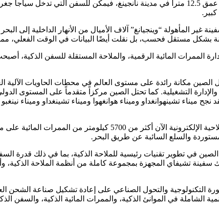
أما في القناة الواقعة في اتجاه المجرى السفلي لنهر اليانغتسي على عمق 12.5 متراً في مدينة نانج
بير.
نة غير المأهولة “وينجيانغ” آلاف الأميال من الأنهار الداخلية إلى الب
فينة بشكل مستقل فحسب، بل نقلت أيضًا البيانات في الوقت الفعلي، مم
ارة الممرات المائية الرقمية، والملاحة المستقلة للسفن الذكية، أصب
الصين مكانة رائدة على مستوى العالم في محطات الحاويات الآلية العامل
مة والإدارة التشغيلية. كما تحتل الصين مركزاً متقدماً على المستوى ا
 ميناء تشينهوانغداو وميناء هوانغهوا وميناء تشينغداو وميناء نينغبو 
وتستمر الممرات المائية الذكية في التوسع. حيث تغطي الخرائط الملاحية ال
مستوردة والسلع السائبة عن طريق البحر.
لصين في تطوير تقنيات رئيسية للملاحة الذكية، بما في ذلك قدرة السف
ثورة التكنولوجية والتحول الصناعي على إعادة تشكيل صناعة الشحن الع
مية الشاملة في الموانئ الذكية، والممرات المائية الذكية، والسفن الذ