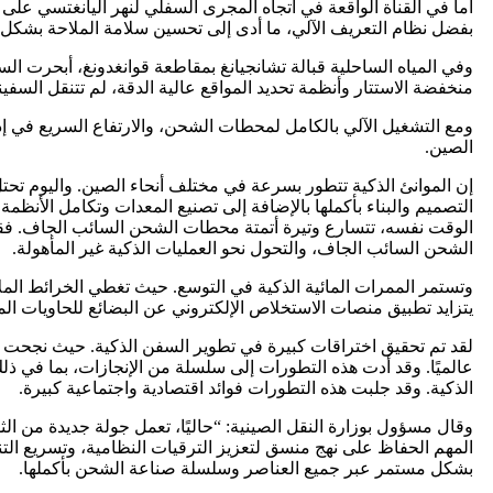
بفضل نظام التعريف الآلي، ما أدى إلى تحسين سلامة الملاحة بشكل ك
وفي المياه الساحلية قبالة تشانجيانغ بمقاطعة قوانغدونغ، أبحرت السفي
منخفضة الاستتار وأنظمة تحديد المواقع عالية الدقة، لم تتنقل الس
ومع التشغيل الآلي بالكامل لمحطات الشحن، والارتفاع السريع في إد
الصين.
إن الموانئ الذكية تتطور بسرعة في مختلف أنحاء الصين. واليوم تحتل 
التصميم والبناء بأكملها بالإضافة إلى تصنيع المعدات وتكامل الأنظ
الوقت نفسه، تتسارع وتيرة أتمتة محطات الشحن السائب الجاف. فقد نجح
الشحن السائب الجاف، والتحول نحو العمليات الذكية غير المأهولة.
يتزايد تطبيق منصات الاستخلاص الإلكتروني عن البضائع للحاويات ال
لقد تم تحقيق اختراقات كبيرة في تطوير السفن الذكية. حيث نجحت ا
الذكية. وقد جلبت هذه التطورات فوائد اقتصادية واجتماعية كبيرة.
وقال مسؤول بوزارة النقل الصينية: “حاليًا، تعمل جولة جديدة من ال
المهم الحفاظ على نهج منسق لتعزيز الترقيات النظامية، وتسريع التن
بشكل مستمر عبر جميع العناصر وسلسلة صناعة الشحن بأكملها.