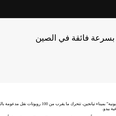
 بسرعة فائقة في الصين
على شاطئ بحر بوهاي، توجد محطة “ذكية خالية من الانبعاث
ة بيدو.