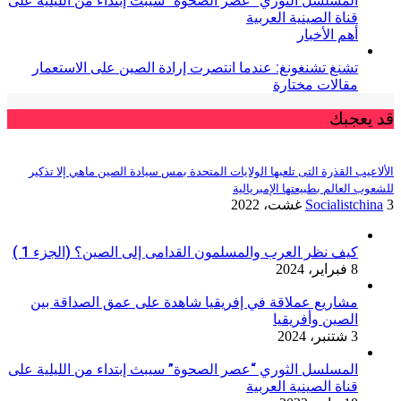
المسلسل الثوري “عصر الصحوة” سيبث إبتداء من الليلية على
قناة الصينية العربية
أهم الأخبار
تشنغ تشنغونغ: عندما انتصرت إرادة الصين على الاستعمار
مقالات مختارة
قد يعجبك
الألاعيب القذرة التى تلعبها الولايات المتحدة بمس سيادة الصين ماهي إلا تذكير
للشعوب العالم بطبيعتها الإمبريالية
3 غشت، 2022
Socialistchina
كيف نظر العرب والمسلمون القدامى إلى الصين؟ (الجزء 1 )
8 فبراير، 2024
مشاريع عملاقة في إفريقيا شاهدة على عمق الصداقة بين
الصين وأفريقيا
3 شتنبر، 2024
المسلسل الثوري “عصر الصحوة” سيبث إبتداء من الليلية على
قناة الصينية العربية