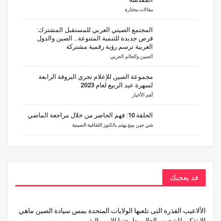
مقالات مختارة
المجتمع الصيني العربي للمستقبل المشترك:
فرص جديدة للتنمية المتنوعة.. الصين والدول
العربية ترسم رؤية رقمية مشتركة
الصين والعالم العربي
مجموعة الصين للإعلام تجري البروفة الرابعة
لسهرة عيد الربيع لعام 2023
أهم الأخبار
الحلقة 10: فهم الحاضر من خلال مراجعة الماضي
شي جين بينغ يهتم بالكنوز الثقافية الصينية
قد يعجبك
الألاعيب القذرة التى تلعبها الولايات المتحدة بمس سيادة الصين ماهي
إلا تذكير للشعوب العالم بطبيعتها الإمبريالية