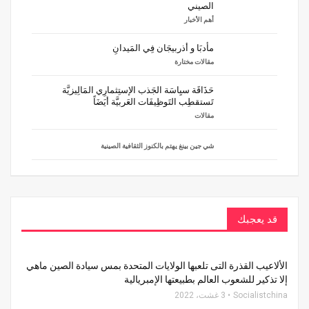
الصيني
أهم الأخبار
مأدبَا و أذربيجَان فِي المَيدانِ
مقالات مختارة
حَذَاقَة سيِاسَة الجَذب الإستِثمارِي المَالِيزيَّة
تَستقطِب التَوظِيفَات العَربيَّة أيَضَاً
مقالات
شي جين بينغ يهتم بالكنوز الثقافية الصينية
قد يعجبك
الألاعيب القذرة التى تلعبها الولايات المتحدة بمس سيادة الصين ماهي
إلا تذكير للشعوب العالم بطبيعتها الإمبريالية
Socialistchina
3 غشت، 2022