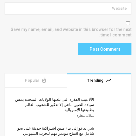
Save my name, email, and website in this browser for the next
time I comment.
whatshot
trending_up
Popular
Trending
الألاعيب القذرة التى تلعبها الولايات المتحدة بمس
سيادة الصين ماهي إلا تذكير للشعوب العالم
بطبيعتها الإمبريالية
مقالات مختارة
شي يدعو إلى بناء صين اشتراكية حديثة على نحو
شامل مع افتتاح مؤتمر مهم للحزب الشيوعي