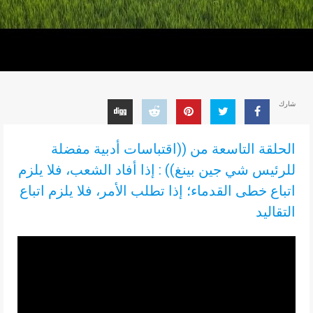
شارك
الحلقة التاسعة من ((اقتباسات أدبية مفضلة
للرئيس شي جين بينغ)) : إذا أفاد الشعب، فلا يلزم
اتباع خطى القدماء؛ إذا تطلب الأمر، فلا يلزم اتباع
التقاليد