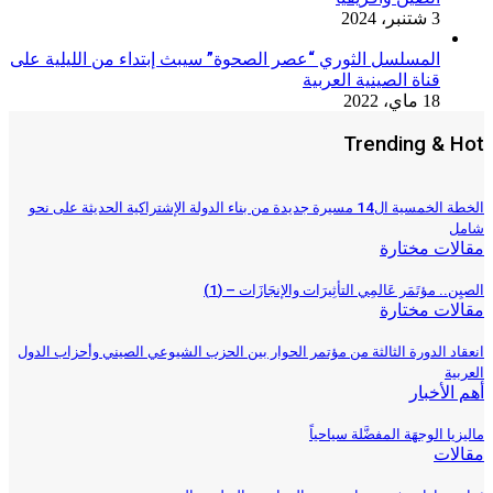
3 شتنبر، 2024
المسلسل الثوري “عصر الصحوة” سيبث إبتداء من الليلية على
قناة الصينية العربية
18 ماي، 2022
Trending & Hot
الخطة الخمسية ال14 مسيرة جديدة من بناء الدولة الإشتراكية الحديثة على نحو
شامل
مقالات مختارة
الصيِن.. مؤتَمَر عَالمِي التأثِيرَات والإنجَازَات – (1)
مقالات مختارة
انعقاد الدورة الثالثة من مؤتمر الحوار بين الحزب الشيوعي الصيني وأحزاب الدول
العربية
أهم الأخبار
ماليزيا الوجهَة المفضَّلة سياحياً
مقالات