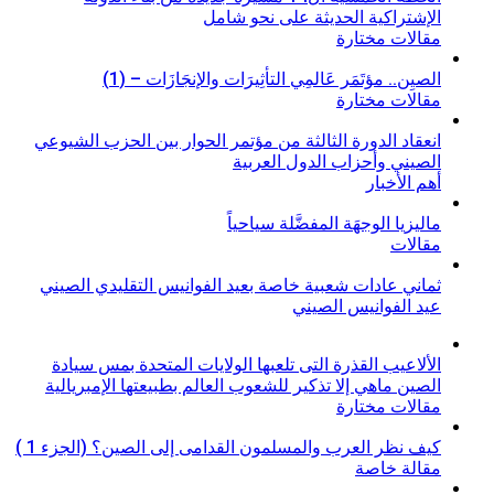
الإشتراكية الحديثة على نحو شامل
مقالات مختارة
الصيِن.. مؤتَمَر عَالمِي التأثِيرَات والإنجَازَات – (1)
مقالات مختارة
انعقاد الدورة الثالثة من مؤتمر الحوار بين الحزب الشيوعي
الصيني وأحزاب الدول العربية
أهم الأخبار
ماليزيا الوجهَة المفضَّلة سياحياً
مقالات
ثماني عادات شعبية خاصة بعيد الفوانيس التقليدي الصيني
عيد الفوانيس الصيني
الألاعيب القذرة التى تلعبها الولايات المتحدة بمس سيادة
الصين ماهي إلا تذكير للشعوب العالم بطبيعتها الإمبريالية
مقالات مختارة
كيف نظر العرب والمسلمون القدامى إلى الصين؟ (الجزء 1 )
مقالة خاصة