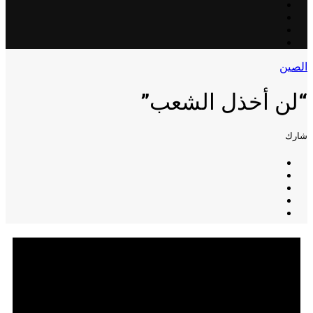
الصين
“لن أخذل الشعب”
شارك