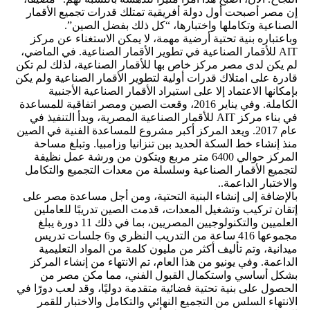
إن مصر أصبحت أول دولة أفريقية تمتلك قدرات تجميع الأقمار
الصناعية وتكاملها واختبارها، “كل ذلك بفضل الصين”.
وباعتباره بنية تحتية أرضية مهمة، لا يمكن الاستغناء عن مركز
AIT للأقمار الصناعية في تطوير الأقمار الصناعية. في الماضي،
لم يكن لدى مصر مركز خاص بها للأقمار الصناعية، لذلك لم تكن
قادرة على امتلاك قدرات أولية لتطوير الأقمار الصناعية ولم يكن
بإمكانها الاعتماد إلا على استيراد الأقمار الصناعية الأجنبية
الكاملة. وفي يناير 2016، وقعت الصين ومصر اتفاقية للمساعدة
في بناء مركز AIT للأقمار الصناعية المصرية، وبدأ التنفيذ في
عام 2017. ويعد المركز أكبر مشروع للمساعدة الفنية في الصين
منذ إنشاء خط السكة الحديد بين تنزانيا وزامبيا. وتبلغ مساحة
المركز حوالي 6400 متر مربع ويتكون من ورشة عمل نظيفة
لتجميع الأقمار الصناعية وسلسلة من معدات التجميع والتكامل
والاختبار الداعمة..
بالإضافة إلى إنشاء البنية التحتية، ومن أجل مساعدة مصر على
إتقان تركيب وتشغيل المعدات، قدمت الصين تدريبًا للعاملين
العلميين والتكنولوجيين المصريين، بما في ذلك 11 دورة يبلغ
مجموعها 416 ساعة من التدريب النظري و6 جلسات تدريس
ميدانية، وتم تأليف أكثر من مليون كلمة من المواد التعليمية
الداعمة. وفي يونيو من هذا العام، تم الانتهاء من إنشاء المركز
بشكل أساسي واستكمال القبول الفني، مما مكن مصر من
الحصول على بنية تحتية فضائية متقدمة دوليًا، وقد لعب دورًا في
الانتهاء السلس من التجميع النهائي والتكامل والاختبار للقمر