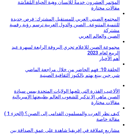
المؤتمر العشرون خدمةً للإنسان وهِبة الحياة المُقدَّسَة
مقالات مختارة
المجتمع الصيني العربي للمستقبل المشترك: فرص جديدة
للتنمية المتنوعة.. الصين والدول العربية ترسم رؤية رقمية
مشتركة
الصين والعالم العربي
مجموعة الصين للإعلام تجري البروفة الرابعة لسهرة عيد
الربيع لعام 2023
أهم الأخبار
الحلقة 10: فهم الحاضر من خلال مراجعة الماضي
شي جين بينغ يهتم بالكنوز الثقافية الصينية
الألاعيب القذرة التى تلعبها الولايات المتحدة بمس سيادة
الصين ماهي إلا تذكير للشعوب العالم بطبيعتها الإمبريالية
مقالات مختارة
كيف نظر العرب والمسلمون القدامى إلى الصين؟ (الجزء 1 )
مقالة خاصة
مشاريع عملاقة في إفريقيا شاهدة على عمق الصداقة بين