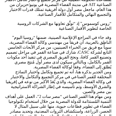
الصناعية AIT في مدينة الفضاء المصرية في يونيو/حزيران من
هذا العام، ماجعل مصر أول دولة أفريقية تمتلك قدرات الاختبار
والتجميع النهائي والمتكامل للأقمار الصناعية.
“روس كوسموس” إذ “توثِّق تعاونها مع الشركات الروسية
الخاصة لتطوير الأقمار الصناعية
وقد جاء في المراجع الإعلامية الصينية، ضمنها “روسيا اليوم”
الناطق بالعربية، أن فريقاً من مهندسي وكالة الفضاء المصرية،
سوياً مع فريق من الخبراء الصينيين، من مركز الأبحاث الخامس
التابع لشركة CASC، شارك في صناعة القمر في مراحل تصميم
وتصنيع القمر كافةً، ونجح الفريق المصري في تنفيذ أحد مكونات
القمر بالكامل، وبالتالي سيكون لدى مصر أول مُنتِج مصري
يُطلق إلى الفضاء، وفقاً لوكالة الفضاء المصرية.
ومن الجدير بذكره هنا، أنه تم تجميع وتكامل واختبار النماذج
المختلفة للقمر الصناعي في مركز التجميع والتكامل والاختبار
في وكالة الفضاء المصرية، والذي يُعَدُ الأكبر من نوعه في إفريقيا
والشرق الأوسط، وتم تأسيسه في إطار الشراكة الاستراتيجية
بين مصر والصين.
ومن مهام هذا القمر الصناعي “مصر سات 2″، العمل على أهداف
التنمية المُستدَامة للدولة المصرية من خلال استخدام تكنولوجيا
الفضاء في تطوير قطاعات حيوية، منها على سبيل المثال لا
الحصر، الزراعة، واستكشاف الثروات المعدنية، وتحديد مصادر