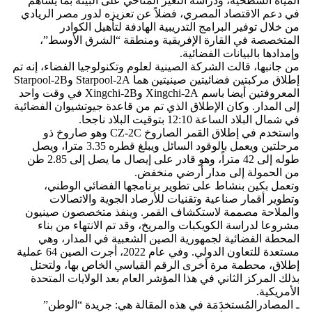
المياه السطحية، ودراسة التغيّر المناخي على البيئة بما يُساهم
في دعم الاقتصاد المصري، فضلاً عن تعزيزه لدور مصر الريادي
من خلال توفير البرامج التدريبية الهادفة لتأهيل الكوادر
المتخصصة في القارة الإفريقية ومنطقة “الشرق الأوسط”،
وإمدادها بالبيانات الفضائية.
من جانبها، قالت الشركة الصينية لعلوم وتكنولوجيا الفضاء، إنه تم
إطلاق مركبتين فضائيتين صينيتين هما Starpool-2A وStarpool-2B
المعروفتين أيضا باسم Xingchi-2A وXingchi-2B في وقت واحد
إلى المدار. وكان الإطلاق الذي تم من قاعدة جيوتشيوان الفضائية
في شمال البلاد الساعة 12:10 بتوقيت البلاد ناجحا.
واستخدم في إطلاق القمر الصاروخ CZ-2C وهو صاروخ ذو
مرحلتين ويعمل بالوقود السائل ويبلغ قطره 3.35 مترا، ويصل
طوله إلى 42 متراً، وهو قادر على إيصال ما يصل إلى 2.85 طن
من الحمولة إلى مدار أرضي منخفض.
وتعمل بكين بنشاط على تطوير برنامجها الفضائي الوطني،
وتطوير أقمار صناعية وتقنيات للأرصاد الجوية والاتصالات
والملاحة مصممة لاستكشاف القمر. وينفذ متخصصون صينيون
مشروعا لدراسة الكويكبات والمريخ، وقد تم الانتهاء من بناء
المحطة الفضائية لجمهورية الصين الشعبية في المدار، وهي
مستعدة للتعاون الدولي. وفي عام 2022، أجرت الصين 64 عملية
إطلاق، محطمة مرة أخرى الرقم القياسي الخاص بها، ولتحتل
بذلك المركز الثاني في هذا المؤشر العام بعد الولايات المتحدة
الأمريكية.
ـ المصادرالمُستخدَمَة في هذه المقالة هي: جريدة “الوطن”