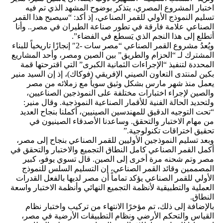
اختبار المشروع المصري، يتذكر بوضوح المشهد الذي تم فيه
تسليم النموذج الأولي للقمر الصناعي، إذ أكد: “سيصبح هذا القمر
الصناعي علامة فارقة في تطور صناعة الطيران في مصر.. وأنا
أتطلع إلى هذا النجم الذي يَسطع في الفضاء”.
ويُعدُ مشروع القمر الصناعي “مصر سات -2″ إنجازًا تاريخياً للبناء
المشترك لـ “الحزام والطريق” بين الصين ومصر، وأحد المشاريع
المحددة لتنفيذ “الإجراءات الثمانية الكبرى” التي اقترحتها قمة
بكين لمنتدى التعاون الصيني الإفريقي (فوكاك)، إذ إن السيد منير
يعمل منذ شهر مارس بشكل وثيق سوياً مع زملائه من مصر
والصين لإجراء اختبارات مختلفة على النموذجين الصناعيين،
ولتحديد الحالة الفنية للأقمار الصناعية النموذجية. وقال منير:
“تحت التوجيه الدقيق للمهندسين الصينيين، أكملنا بنجاح العديد
من مهام الاختبار والتحقق. وساعدنا الأصدقاء الصينيون في
تحقيق اختراقات تكنولوجية.”
وبعد تسليم النموذجين الأوليين للقمر الصناعي بنجاح إلى مصر،
أكمل القمر الصناعي كامل النطاق التجميع والاختبار والتحقق في
مصر وتم شحنه مرة أخرى إلى الصين. قال تسوي يوفو، كبير
المصممين وقائد القمر الصناعي، إن التسليم السلس للنموذج
الأولي للقمر الصناعي يؤكد تماماً أن مصر لديها بالفعل القدرات
العملية والتطبيقية لأنظمة التجميع النهائي وأنظمة الاختبار واسعة
النطاق.
بالإضافة إلى ذلك، تم مؤخرًا الانتهاء من تركيب واختبار نظام
القياس والتحكم الأرضي ونظام التطبيقات الأرضية في مصر،