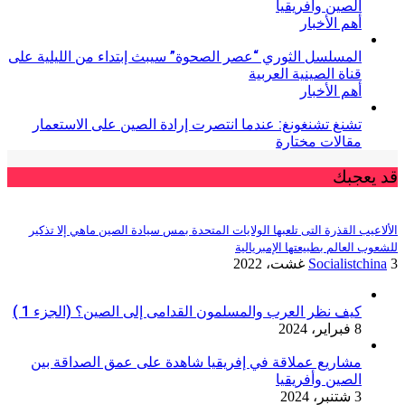
الصين وأفريقيا
أهم الأخبار
المسلسل الثوري “عصر الصحوة” سيبث إبتداء من الليلية على
قناة الصينية العربية
أهم الأخبار
تشنغ تشنغونغ: عندما انتصرت إرادة الصين على الاستعمار
مقالات مختارة
قد يعجبك
الألاعيب القذرة التى تلعبها الولايات المتحدة بمس سيادة الصين ماهي إلا تذكير
للشعوب العالم بطبيعتها الإمبريالية
3 غشت، 2022
Socialistchina
كيف نظر العرب والمسلمون القدامى إلى الصين؟ (الجزء 1 )
8 فبراير، 2024
مشاريع عملاقة في إفريقيا شاهدة على عمق الصداقة بين
الصين وأفريقيا
3 شتنبر، 2024