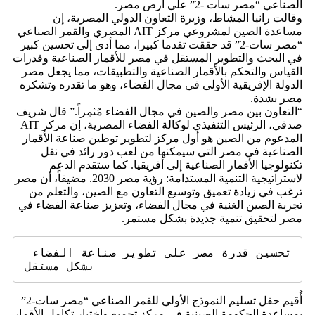
الصناعي “مصر سات -2” على أرض مصر.
وقالت رانيا المشاط، وزيرة التعاون الدولي المصرية، إن
مساعدة الصين لمشروعي مركز AIT المصري والقمر الصناعي
“مصر سات-2” قد حققت تقدما كبيرا، مما أدى إلى تحسين كبير
في البحث والتطوير المستقل في مصر للأقمار الصناعية وقدرات
القياس والتحكم بالأقمار الصناعية والتطبيقات، مما يجعل مصر
الدولة الإفريقية الأولى في مجال الفضاء، وهو ما تقدره وتشكره
مصر بشدة.
“التعاون بين مصر والصين في مجال الفضاء مُثمِراً.” قال شريف
صدقي، الرئيس التنفيذي لوكالة الفضاء المصرية، إن مركز AIT
المدعوم من الصين هو أول مركز لتطوير توطين صناعة الأقمار
الصناعية في مصر التي سيمكنها من لعب دور رائد في نقل
تكنولوجيا الأقمار الصناعية إلى أفريقيا. كما ستقدم الدعم
لاستراتيجية التنمية المستدامة: رؤية مصر 2030. مضيفاً، أن مصر
ترغب في زيادة تعميق وتوسيع التعاون مع الصين، والتعلم من
تجربة الصين الغنية في مجال الفضاء، وتعزيز صناعة الفضاء في
مصر لتحقيق تنمية جديدة بشكل مستمر.
تحسين قدرة مصر على تطوير صناعة الفضاء 
بشكل مستقل    
أُقيم حفل تسليم النموذج الأولي للقمر الصناعي “مصر سات-2”
بمساعدة الحكومة الصينية في مركز تجميع واختبار تكامل الأقمار