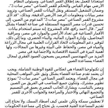
استعدادا للعمل بعد إطلاق القمر الصناعي. وسيتولى النظام
الأرضي مهام القياس والتحكم للقمر الصناعي “مصر سات-2″،
وضمان التشغيل المستقر ونقل البيانات للقمر الصناعي، وتزويد
مصر ببيانات ومعلومات الرصد الأرضي الدقيقة. وبذلك، “قد أدّى
مشروع القمر الصناعي “مصر سات-2″ المدعوم من الصين، إلى
تحسين قدرات مصر التنموية المستقلة في صناعة الفضاء بشكل
كبير”. قال أحمد رافع، قائد المشروع: إنه سيتم استخدام بيانات
الأقمار الصناعية في تعداد الأراضي والموارد في مصر، ومراقبة
المحاصيل، وإدارة الموارد المائية، والبناء الحضري، وما إلى ذلك،
لتوفير دعم المعلومات لاتخاذ القرارات العلمية في مجال الزراعة
والمياه في مصر، والحفاظ على البيئة وغيرها من المجالات، ولها
أهمية كبيرة في التنمية الاقتصادية والاجتماعية في مصر.
المزيد من المهندسين المصريين يصبحون العمود الفقري لمجال
الفضاء بمساعدة الصين
إن تكنولوجيا الفضاء هي انعكاس للقوة الوطنية الشاملة، ويجب
أن يعتمد تقدم صناعة الفضاء بشكل وثيق على المواهب المحلية
في مجال الفضاء. ويعتمد القمر الصناعي “مصر سات-2” نموذج
تطوير مشترك، وتتكون جميع المناصب في الفريق من الصين
ومصر بالتناسب، ويشارك الجانب المصري بعمق في التصميم
والتجميع النهائي والاختبار والمراجعة والجوانب الأخرى للقمر
الصناعي.
لا تعطيني سمكة ولكن علمني كيف أصطاد السمك. ولا نحتاج إلى
تقديم المساعدة الفنية فحسب، بل نحتاج إلى مساعدة الحكومات