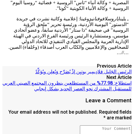
المصرية + وكالة أنباء “تاس” الروسية + فضائية “روسيا اليوم”
الروسية + وكالة الأنباء الكويتية “كونا”.
ـ يلينا
ياروسلافوفنا
نيدوغينا: إعلامية وكاتبة نشرت في جريدة
“الدستور” اليومية الأُردنية، ورئيسة تحرير “ملحق الرؤية
الروسية” في صحيفة “ذا ستار” الأُردنية سابقاً، وعضو أتحادي
مؤسس، ومستشارة الرئيس ورئيسة الفرع الاردني في الهيئة
الإدارية العربية والمجلس القيادي التنفيذي للاتحاد الدولي
للصحافيين والإعلاميين والكتّاب العرب أصدقاء (وحُلفاء) الصين.
…//…
Previous Article
الرئِيس الجَلِيل فلادِيمِير بوتِيِن إذْ يُصَرِّح وَيُعلِن ويُؤكِّدُ
Next Article
استطلاع: 77.98% من المستطلعين ينظرون المجتمع الصيني العربي
للمستقبل المشترك نحو العصر الجديد بشكل إيجابي
Leave a Comment
Your email address will not be published. Required fields
are marked *