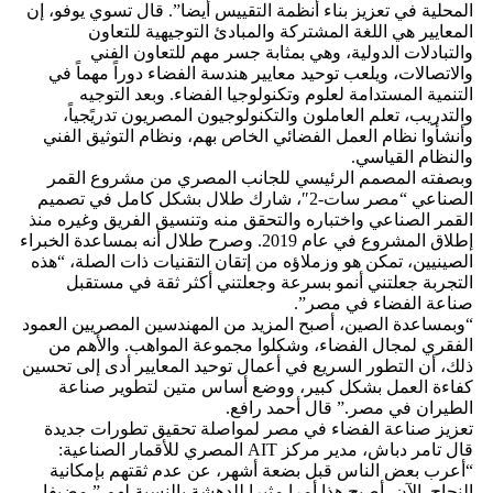
المحلية في تعزيز بناء أنظمة التقييس أيضا”. قال تسوي يوفو، إن
المعايير هي اللغة المشتركة والمبادئ التوجيهية للتعاون
والتبادلات الدولية، وهي بمثابة جسر مهم للتعاون الفني
والاتصالات، ويلعب توحيد معايير هندسة الفضاء دوراً مهماً في
التنمية المستدامة لعلوم وتكنولوجيا الفضاء. وبعد التوجيه
والتدريب، تعلم العاملون والتكنولوجيون المصريون تدريًجياً،
وأنشأوا نظام العمل الفضائي الخاص بهم، ونظام التوثيق الفني
والنظام القياسي.
وبصفته المصمم الرئيسي للجانب المصري من مشروع القمر
الصناعي “مصر سات-2″، شارك طلال بشكل كامل في تصميم
القمر الصناعي واختباره والتحقق منه وتنسيق الفريق وغيره منذ
إطلاق المشروع في عام 2019. وصرح طلال أنه بمساعدة الخبراء
الصينيين، تمكن هو وزملاؤه من إتقان التقنيات ذات الصلة، “هذه
التجربة جعلتني أنمو بسرعة وجعلتني أكثر ثقة في مستقبل
صناعة الفضاء في مصر”.
“وبمساعدة الصين، أصبح المزيد من المهندسين المصريين العمود
الفقري لمجال الفضاء، وشكلوا مجموعة المواهب. والأهم من
ذلك، أن التطور السريع في أعمال توحيد المعايير أدى إلى تحسين
كفاءة العمل بشكل كبير، ووضع أساس متين لتطوير صناعة
الطيران في مصر.” قال أحمد رافع.
تعزيز صناعة الفضاء في مصر لمواصلة تحقيق تطورات جديدة
قال تامر دباش، مدير مركز AIT المصري للأقمار الصناعية:
“أعرب بعض الناس قبل بضعة أشهر، عن عدم ثقتهم بإمكانية
النجاح. الآن، أصبح هذا أمرا مثيرا للدهشة بالنسبة لهم.” مضيفا،