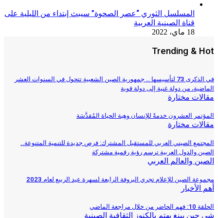
المسلسل الثوري “عصر الصحوة” سيبث إبتداء من الليلية على
قناة الصينية العربية
18 ماي، 2022
Trending & Hot
في الذكرى 73 لتأسيسها .. جمهورية الصين الشعبية تتحول في السنوات العشر
الماضية، من دولة غنية إلى دولة قوية
مقالات مختارة
المؤتمر العشرون خدمةً للإنسان وهِبة الحياة المُقدَّسَة
مقالات مختارة
المجتمع الصيني العربي للمستقبل المشترك: فرص جديدة للتنمية المتنوعة..
الصين والدول العربية ترسم رؤية رقمية مشتركة
الصين والعالم العربي
مجموعة الصين للإعلام تجري البروفة الرابعة لسهرة عيد الربيع لعام 2023
أهم الأخبار
الحلقة 10: فهم الحاضر من خلال مراجعة الماضي
شي جين بينغ يهتم بالكنوز الثقافية الصينية