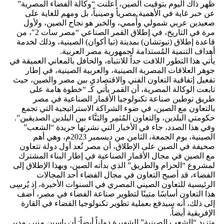
ظهر ذاك اليوم بتوقيت الصين، أعلنت “وكالة الفضاء المصرية”
عن خبر غاية في الأهمية مصرياً وصينياً، بل ومهم للغاية على
صعيدين عربي شمولي وأُممي، والخبر هو نجاح الصين، ولأول
مرة في التاريخ، في إطلاق القمر الصناعي “مصر سات 2″، من
قاعدة إطلاق (تيوتشان) بمدينة (تيا أكوان) الصينية، وذلك لخدمة
أهداف التنمية المُستدامة لجمهورية مصر العربية.
يأتي هذا التطور اللافت جداً للانتباه، والحافل بالمعاني العميقة في
جوهر العلاقات المصرية الصينية، والعربية الصينية، في إطار
تفعيل إتفاقية التعاون الفني والاقتصادي بين مصر والصين، حيث
تابعت الوكالة المصرية، أن القمر يأتي كَـ “خطوة هامة على
طريق توطين صناعة تكنولوجيا الأقمار الصناعية في مصر
بالتعاون مع الصين، في ضوء الشراكة الاستراتيجية التي تجمع
حكومتي البلدين، والتعاون المُثمِر والبَنَّاء بين البلدين الصديقين”.
وفي هذا الصدد، جاء في الأخبار التي نشرتها جريدة “الشعب”
الصينية، يوم الجمعة، الثامن من ديسمبر 2023م، وهي أهم
صحيفة في الصين على الإطلاق، أن مصر تُعد أول دولة تتعاون
مع الصين في مجال الأقمار الصناعية في إطار البناء المشترك
لمشروع “الحزام والطريق” الذي بدأته الصين، وبهذا الإطلاق إلى
الفضاء، قد أصبح التعاون في مجال الفضاء أحد المجالات
الرئيسية للتعاون الصيني المصري في السنوات الأخيرة، إذ يُرسِى
هذا التعاون أساسًا متينًا لتطوير صناعة الفضاء في مصر، أضف
إلى ذلك، أنه سيدفع بعملية تطوير تكنولوجيا الفضاء في القارة
الإفريقية أيضاً.
وتزيد “الشعب الصينية” الشهيرة دولياً أيضاً: أن ياسين منير، مدير