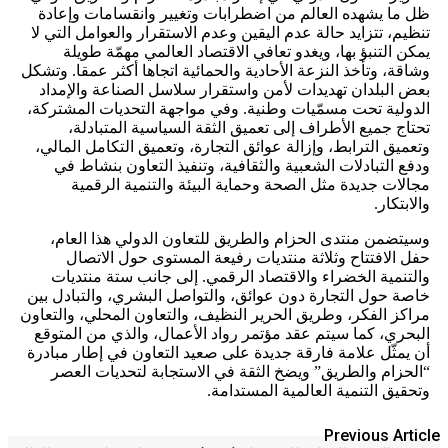
ظل ما يشهده العالم من اضطرابات وتغيير وانقسامات وإعادة
تنظيم، تتزايد حالة عدم اليقين وعدم الاستقرار والعوامل التي لا
يمكن التنبؤ بها، ويغدو تعافي الاقتصاد العالمي مهمّة طويلة
وشاقة، وتأخذ النزعة الأحادية والحمائية اتجاها أكثر عمقا. وتشكل
بعض البلدان تهديدات لأمن واستقرار سلاسل الصناعة والإمداد
الدولية تحت مسمّيات وطنية. وفي مواجهة التحديات المشتركة،
تحتاج جميع الأطراف إلى تعميق الثقة السياسية المتبادلة،
وتعميق الترابط، وإزالة عوائق التجارة، وتعميق التكامل المالي،
ودفع التبادلات الشعبية والثقافية، وتنفيذ التعاون بنشاط في
مجالات جديدة مثل الصحة وحماية البيئة والتنمية الرقمية
والابتكار.
وسيتضمن منتدى الحزام والطريق للتعاون الدولي هذا العام،
حفل الافتتاح وثلاثة منتديات رفيعة المستوى حول الاتصال
والتنمية الخضراء والاقتصاد الرقمي. إلى جانب ستة منتديات
خاصة حول التجارة دون عوائق، والتواصل البشري، والتبادل بين
مراكز الفكر، وطريق الحرير النظيف، والتعاون المحلي، والتعاون
البحري، كما سيتم عقد مؤتمر رواد الأعمال، والذي من المتوقع
أن يمثّل علامة فارقة جديدة على صعيد التعاون في إطار مبادرة
“الحزام والطريق” ويضخ الثقة في الاستجابة لتحديات العصر
وتحقيق التنمية العالمية المستدامة.
Previous Article