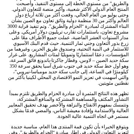
والطريق” من مستوى الخطة إلى مستوى التنفيذ، وأصبحت
المنتج العام الدولي الأكثر شعبية، وأكبر منصة للتعاون الدولي.
وحتى يوليو من العام الحالي، وقعت أكثر من ثلاثة أرباع دول
العالم وأكثر من 30 منظمة دولية وثائق تعاون مع الصين بشأن
البناء المشترك لمبادرة “الحزام والطريق”. وتم تنفيذ قرابة 3000
مشروع تعاون، باستثمارات تقارب تريليون دولار أمريكي. وعلى
مدار السنوات العشر الماضية، عملت جميع الأطراف معًا على
زرع بذور التعاون وجني ثمار التنمية. حيث قدم البنك الآسيوي
للاستثمار في البنية التحتية، وصندوق طريق الحرير، وغيرهما من
المؤسسات، دعمًا استثماريًا وتمويليًا لمئات المشاريع. على غرار
سكة حديد الصين – لاوس، وقطار جاكرتا-باندونغ فائق السرعة،
وهو أول خط سكة حديد في جنوب شرق آسيا يحقق سرعة 350
كيلومترًا في الساعة، إلى جانب سكة حديد مومباسا-نيروبي”،
والتي أسهمت في تعزيز النمو الاقتصادي المحلي لكينيا بأكثر من
نقطتين مئويتين.
تظهر هذه النتائج المثمرة أن مبادرة الحزام والطريق تلتزم بمبدأ
التشاور المكثف والمساهمة المشتركة والمنافع المشتركة،
وتتمسك بمفهوم الانفتاح والنزاهة والأخضر بهدف تحقيق المعايير
العالية والاستدامة وإفادة معيشة الناس، والمضي قدمًا بشكل
مستمر في اتجاه التنمية عالية الجودة.
ويتوقع الخبراء بأن تكون قمة المنتدى هذا العام، مناسبة جديدة
لتعزيز التعاون الدولي في إطار مبادرة “الحزام والطريق”. وفي