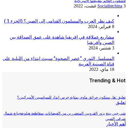
للشعوب العالم بطبيعتها الإمبريالية
3 غشت، 2022
Socialistchina
كيف نظر العرب والمسلمون القدامى إلى الصين؟ (الجزء 1 )
8 فبراير، 2024
مشاريع عملاقة في إفريقيا شاهدة على عمق الصداقة بين
الصين وأفريقيا
3 شتنبر، 2024
المسلسل الثوري “عصر الصحوة” سيبث إبتداء من الليلية على
قناة الصينية العربية
18 ماي، 2022
Trending & Hot
تعليق :هل ستكون حرائق ماوي بمثابة جرس إنذار للسياسيين الأميركيين؟
تعليق
شي جين بينغ يزور القرويين المتضررين من الفيضانات بمقاطعة هيلونغجيانغ شمال
شرقي الصين
أهم الأخبار