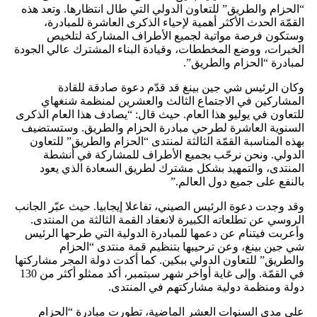
“الحزام والطريق” للتعاون الدولي التي طال انتظارها. وتعد هذه
القمّة الحدث الأكثر أهمية لإحياء الذكرى العاشرة للمبادرة،
وستكون فرصة مواتية لجميع الأطراف المشاركة لتلخيص
الخبرات، ووضع المخططات، وقيادة البناء المشترك عالي الجودة
لمبادرة “الحزام والطريق”.
وكان الرئيس شي جين بينغ قد قدّم دعوة صادقة للقادة
المشاركين في الاجتماع الثالث والعشرين لمنظمة شنغهاي
للتعاون في يوليو هذا العام. حيث قال: “يصادف هذا العام الذكرى
السنوية العاشرة لطرحي مبادرة الحزام والطريق. وستستضيف
بهذه المناسبة القمّة الثالثة لمنتدى “الحزام والطريق” للتعاون
الدولي. ونحن نرحّب بجميع الأطراف للمشاركة في أنشطة
المنتدى، والتمهيد بشكل مشترك لطريق السعادة الذي يعود
بالنفع على جميع دول العالم.”
وقد وجدت دعوة الرئيس الصيني، تفاعلا إيجابيا. حيث عبّر الجانب
الروسي عن تطلعاته الكبيرة لانعقاد القمة الثالثة من المنتدى.
وأعربت فيتنام عن دعمها للمبادرة الدولية التي طرحها الرئيس
شي جين بينغ، وعن ترحيبها بتنظيم قمة منتدى “الحزام
والطريق” للتعاون الدولي ببكين. كما أكدت دولة المجر مشاركتها
في القمّة. وإلى غاية أواخر شهر سبتمبر، أكد ممثلو أكثر من 130
دولة ومنظمة دولية مشاركتهم في المنتدى.
على مدى السنوات العشر الماضية، تطورت مبادرة “الحزام