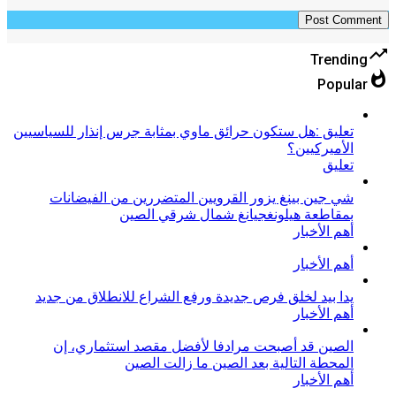
trending_up
Trending
whatshot
Popular
تعليق :هل ستكون حرائق ماوي بمثابة جرس إنذار للسياسيين
الأميركيين؟
تعليق
شي جين بينغ يزور القرويين المتضررين من الفيضانات
بمقاطعة هيلونغجيانغ شمال شرقي الصين
أهم الأخبار
أهم الأخبار
​يدا بيد لخلق فرص جديدة ورفع الشراع للانطلاق من جديد
أهم الأخبار
الصين قد أصبحت مرادفا لأفضل مقصد استثماري، إن
المحطة التالية بعد الصين ما زالت الصين
أهم الأخبار