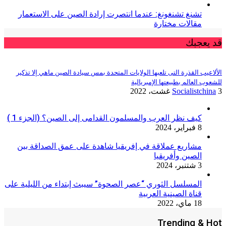
تشنغ تشنغونغ: عندما انتصرت إرادة الصين على الاستعمار
مقالات مختارة
قد يعجبك
الألاعيب القذرة التى تلعبها الولايات المتحدة بمس سيادة الصين ماهي إلا تذكير
للشعوب العالم بطبيعتها الإمبريالية
3 غشت، 2022
Socialistchina
كيف نظر العرب والمسلمون القدامى إلى الصين؟ (الجزء 1 )
8 فبراير، 2024
مشاريع عملاقة في إفريقيا شاهدة على عمق الصداقة بين
الصين وأفريقيا
3 شتنبر، 2024
المسلسل الثوري “عصر الصحوة” سيبث إبتداء من الليلية على
قناة الصينية العربية
18 ماي، 2022
Trending & Hot