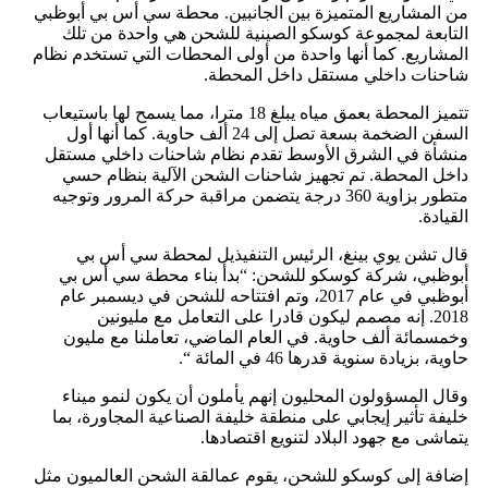
من المشاريع المتميزة بين الجانبين. محطة سي أس بي أبوظبي
التابعة لمجموعة كوسكو الصينية للشحن هي واحدة من تلك
المشاريع. كما أنها واحدة من أولى المحطات التي تستخدم نظام
شاحنات داخلي مستقل داخل المحطة.
تتميز المحطة بعمق مياه يبلغ 18 مترا، مما يسمح لها باستيعاب
السفن الضخمة بسعة تصل إلى 24 ألف حاوية. كما أنها أول
منشأة في الشرق الأوسط تقدم نظام شاحنات داخلي مستقل
داخل المحطة. تم تجهيز شاحنات الشحن الآلية بنظام حسي
متطور بزاوية 360 درجة يتضمن مراقبة حركة المرور وتوجيه
القيادة.
قال تشن يوي بينغ، الرئيس التنفيذيل لمحطة سي أس بي
أبوظبي، شركة كوسكو للشحن: “بدأ بناء محطة سي أس بي
أبوظبي في عام 2017، وتم افتتاحه للشحن في ديسمبر عام
2018. إنه مصمم ليكون قادرا على التعامل مع مليونين
وخمسمائة ألف حاوية. في العام الماضي، تعاملنا مع مليون
حاوية، بزيادة سنوية قدرها 46 في المائة “.
وقال المسؤولون المحليون إنهم يأملون أن يكون لنمو ميناء
خليفة تأثير إيجابي على منطقة خليفة الصناعية المجاورة، بما
يتماشى مع جهود البلاد لتنويع اقتصادها.
إضافة إلى كوسكو للشحن، يقوم عمالقة الشحن العالميون مثل