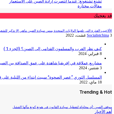
تشنغ تشنغونغ: عندما انتصرت إرادة الصين على الاستعمار
مقالات مختارة
قد يعجبك
الألاعيب القذرة التى تلعبها الولايات المتحدة بمس سيادة الصين ماهي إلا تذكير للشعوب
3 غشت، 2022
Socialistchina
كيف نظر العرب والمسلمون القدامى إلى الصين؟ (الجزء 1 )
8 فبراير، 2024
مشاريع عملاقة في إفريقيا شاهدة على عمق الصداقة بين الصين
3 شتنبر، 2024
المسلسل الثوري “عصر الصحوة” سيبث إبتداء من الليلية على قنا
18 ماي، 2022
Trending & Hot
موقف الصين :أي محاولة لتعطيل سيادة القانون في هونغ كونغ مآلها الفشل
أهم الأخبار