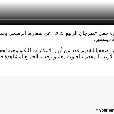
يقترب عيد الربيع لعام الأرنب الصيني، وقد كشفت إد
إعلام مؤتمرا صحفيا لتقديم عدد من أبرز الابتكارات التكنولو
Your ema