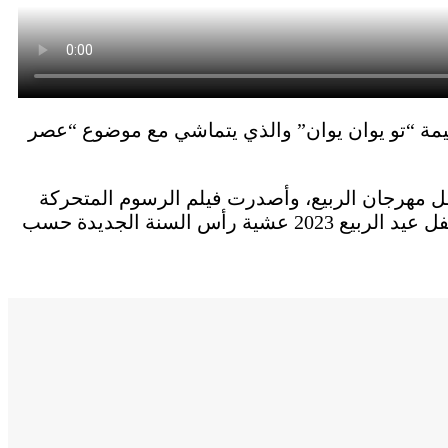
ارة حفل “مهرجان الربيع 2023” عن شعارها الرسمي وتميمة “تو يوان يوان” والذي يتماشي مع موضوع “عصر
جية لحفل مهرجان الربيع، وأصدرت فيلم الرسوم المتحركة
القصير لتميمة “تو يوان يوان” لأول مرة. دعونا نشاهد الأرنب المفعم بالحيوية معا، ونرحب بالجميع لمشاهدة حفل عيد الربيع 2023 عشية رأس السنة الجديدة حسب