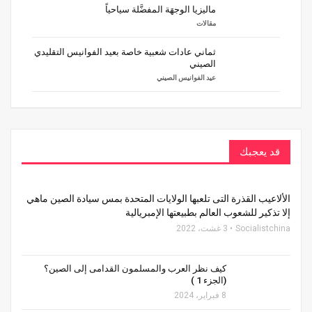
ماليزيا الوجهَة المفضَّلة سياحياً
مقالات
ثماني عادات شعبية خاصة بعيد الفوانيس التقليدي
الصيني
عيد الفوانيس الصيني
قد يعجبك
الألاعيب القذرة التى تلعبها الولايات المتحدة بمس سيادة الصين ماهي
إلا تذكير للشعوب العالم بطبيعتها الإمبريالية
Socialistchina
3 غشت، 2022
كيف نظر العرب والمسلمون القدامى إلى الصين؟
(الجزء 1 )
8 فبراير، 2024