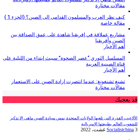
مقالات مختارة
كيف نظر العرب والمسلمون القدامى إلى الصين؟ (الجزء 1 )
مقالة خاصة
مشاريع عملاقة في إفريقيا شاهدة على عمق الصداقة بين
الصين وأفريقيا
أهم الأخبار
المسلسل الثوري “عصر الصحوة” سيبث إبتداء من الليلية على
قناة الصينية العربية
أهم الأخبار
تشنغ تشنغونغ: عندما انتصرت إرادة الصين على الاستعمار
مقالات مختارة
قد يعجبك
الألاعيب القذرة التى تلعبها الولايات المتحدة بمس سيادة الصين ماهي إلا تذكير
للشعوب العالم بطبيعتها الإمبريالية
3 غشت، 2022
Socialistchina