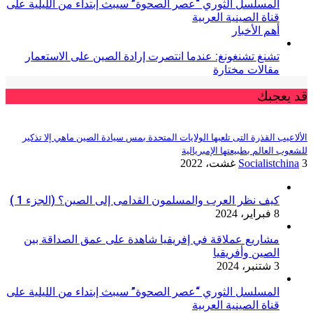
المسلسل الثوري “عصر الصحوة” سيبث إبتداء من الليلية على
قناة الصينية العربية
أهم الأخبار
تشنغ تشنغونغ: عندما انتصرت إرادة الصين على الاستعمار
مقالات مختارة
قد يعجبك
الألاعيب القذرة التى تلعبها الولايات المتحدة بمس سيادة الصين ماهي إلا تذكير
للشعوب العالم بطبيعتها الإمبريالية
3 غشت، 2022
Socialistchina
كيف نظر العرب والمسلمون القدامى إلى الصين؟ (الجزء 1 )
8 فبراير، 2024
مشاريع عملاقة في إفريقيا شاهدة على عمق الصداقة بين
الصين وأفريقيا
3 شتنبر، 2024
المسلسل الثوري “عصر الصحوة” سيبث إبتداء من الليلية على
قناة الصينية العربية