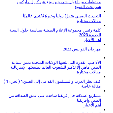
مقتطفات من أقوال شي جين بينغ عن كارل ماركس
شي تحت الضوء
التَحديث الصِيني مُتفرِّدٌ دولياً وخبرةٌ تُحْتَذى عَالميَّاً
مقالات مختارة
كلمة رئيس مجموعة الإعلام الصينية بمناسبة حلول السنة
الجديدة 2023
أهم الأخبار
مهرجان الفوانيس 2023
الألاعيب القذرة التى تلعبها الولايات المتحدة بمس سيادة
الصين ماهي إلا تذكير للشعوب العالم بطبيعتها الإمبريالية
مقالات مختارة
كيف نظر العرب والمسلمون القدامى إلى الصين؟ (الجزء 1 )
مقالة خاصة
مشاريع عملاقة في إفريقيا شاهدة على عمق الصداقة بين
الصين وأفريقيا
أهم الأخبار