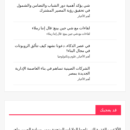
شي يؤكد أهمية دور الشباب والتضامن والشمول
في تحقيق رؤية المصير المشترك
أهم الأخبار
لقاءات مع شي جين بينغ: قال إننا زملاء
لقاءات مع شي جين بينغ: قال إننا زملاء
في عصر الذكاء، دعونا نشهد كيف تتألق الروبوتات
في مجال البناء!
أهم الأخبار
,
علوم وتكنولوجيا
الشركات الصينية تساهم في بناء العاصمة الإدارية
الجديدة بمصر
أهم الأخبار
قد يعجبك
الألاعيب القذرة التى تلعبها الولايات المتحدة بمس سيادة الصين ماهي