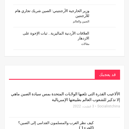
وزير الخارجية الأرجنتيني: الصين شريك تجاري هام
للأرجنتين
الصين والعالم
العلاقات الأردنية الماليزية.. ثبات الإخوة على
الازدهار
مقالات
قد يعجبك
الألاعيب القذرة التى تلعبها الولايات المتحدة بمس سيادة الصين ماهي
إلا تذكير للشعوب العالم بطبيعتها الإمبريالية
Socialistchina
3 غشت، 2022
كيف نظر العرب والمسلمون القدامى إلى الصين؟
(الجزء 1 )