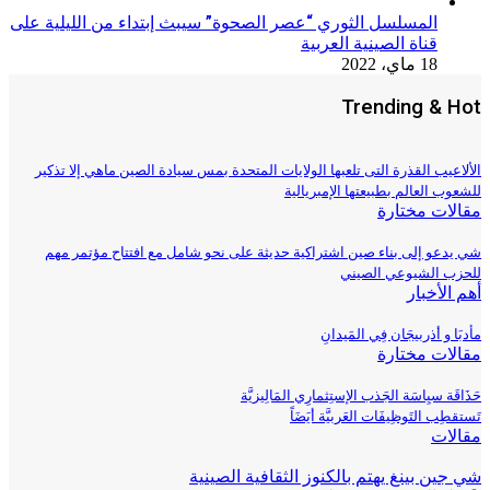
المسلسل الثوري “عصر الصحوة” سيبث إبتداء من الليلية على
قناة الصينية العربية
18 ماي، 2022
Trending & Hot
الألاعيب القذرة التى تلعبها الولايات المتحدة بمس سيادة الصين ماهي إلا تذكير
للشعوب العالم بطبيعتها الإمبريالية
مقالات مختارة
شي يدعو إلى بناء صين اشتراكية حديثة على نحو شامل مع افتتاح مؤتمر مهم
للحزب الشيوعي الصيني
أهم الأخبار
مأدبَا و أذربيجَان فِي المَيدانِ
مقالات مختارة
حَذَاقَة سيِاسَة الجَذب الإستِثمارِي المَالِيزيَّة
تَستقطِب التَوظِيفَات العَربيَّة أيَضَاً
مقالات
شي جين بينغ يهتم بالكنوز الثقافية الصينية