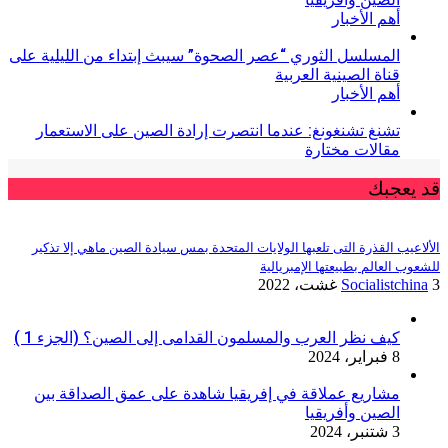
أهم الأخبار
المسلسل الثوري “عصر الصحوة” سيبث إبتداء من الليلية على
قناة الصينية العربية
أهم الأخبار
تشنغ تشنغونغ: عندما انتصرت إرادة الصين على الاستعمار
مقالات مختارة
قد يعجبك
الألاعيب القذرة التى تلعبها الولايات المتحدة بمس سيادة الصين ماهي إلا تذكير
للشعوب العالم بطبيعتها الإمبريالية
3 غشت، 2022
Socialistchina
كيف نظر العرب والمسلمون القدامى إلى الصين؟ (الجزء 1 )
8 فبراير، 2024
مشاريع عملاقة في إفريقيا شاهدة على عمق الصداقة بين
الصين وأفريقيا
3 شتنبر، 2024