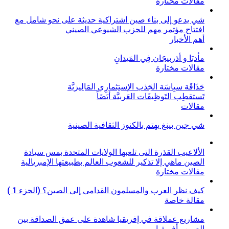
مقالات مختارة
شي يدعو إلى بناء صين اشتراكية حديثة على نحو شامل مع
افتتاح مؤتمر مهم للحزب الشيوعي الصيني
أهم الأخبار
مأدبَا و أذربيجَان فِي المَيدانِ
مقالات مختارة
حَذَاقَة سيِاسَة الجَذب الإستِثمارِي المَالِيزيَّة
تَستقطِب التَوظِيفَات العَربيَّة أيَضَاً
مقالات
شي جين بينغ يهتم بالكنوز الثقافية الصينية
الألاعيب القذرة التى تلعبها الولايات المتحدة بمس سيادة
الصين ماهي إلا تذكير للشعوب العالم بطبيعتها الإمبريالية
مقالات مختارة
كيف نظر العرب والمسلمون القدامى إلى الصين؟ (الجزء 1 )
مقالة خاصة
مشاريع عملاقة في إفريقيا شاهدة على عمق الصداقة بين
الصين وأفريقيا