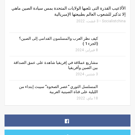
الألاعيب القذرة التى تلعبها الولايات المتحدة بمس سيادة الصين ماهي
إلا تذكير للشعوب العالم بطبيعتها الإمبريالية
Socialistchina
3 غشت، 2022
كيف نظر العرب والمسلمون القدامى إلى الصين؟
(الجزء 1 )
8 فبراير، 2024
مشاريع عملاقة في إفريقيا شاهدة على عمق الصداقة
بين الصين وأفريقيا
3 شتنبر، 2024
المسلسل الثوري “عصر الصحوة” سيبث إبتداء من
الليلية على قناة الصينية العربية
18 ماي، 2022