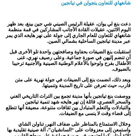
شانغهاي للتعاون يتجولن في تيانجين
دعت بنغ لي يوان، عقيلة الرئيس الصيني شي جين بينغ، بعد ظهر
اليوم الاثنين، عقيلات القادة الأجانب المشاركين في قمة منظمة
شانغهاي للتعاون للعام الجاري إلى جولة على نهر هايخه الذي يمر
عبر مدينة تيانجين الساحلية بشمالي الصين.
استقبلت بنغ الضيفات بحفاوة وصافحتهن واحدة تلو الأخرى قبل
أن تنضم إليهن في صورة جماعية. وعلى رصيف نهري، غنى
الأطفال بفرح ولوحوا بالأعلام الوطنية الصينية والأجنبية ترحيبا
بالضيوف.
وبعد ذلك، انضمت بنغ إلى الضيفات في جولة نهرية على متن
قارب، حيث تعرفن على تاريخ المدينة وتنميتها.
ووصفت بنغ تيانجين بأنها مدينة تجمع بين التراث التاريخي الغني
والسحر العصري، قائلة إن نهر هايخه شهد تنمية تيانجين
والتبادلات والتعلم المتبادل بين ثقافات متنوعة، مضيفة أنها تتطلع
إلى قضاء وقت لا ينسى مع الضيفات.
وخلال الاستمتاع بالمناظر على ضفاف النهر، تناولن الشاي
واستمعن إلى معزوفات على “السانشيان”، آلة صينية تقليدية بها
ثلاثة أوتار. كما اجتمعن في صورة جماعية على سطح القارب.