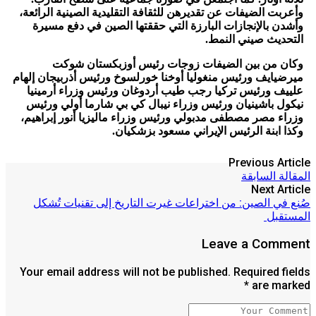
وأعربت الضيفات عن تقديرهن للثقافة التقليدية الصينية الرائعة،
وأشدن بالإنجازات البارزة التي حققتها الصين في دفع مسيرة
التحديث صيني النمط.
وكان من بين الضيفات زوجات رئيس أوزبكستان شوكت
ميرضيايف ورئيس منغوليا أوخنا خورلسوخ ورئيس أذربيجان إلهام
علييف ورئيس تركيا رجب طيب أردوغان ورئيس وزراء أرمينيا
نيكول باشينيان ورئيس وزراء نيبال كي بي شارما أولي ورئيس
وزراء مصر مصطفى مدبولي ورئيس وزراء ماليزيا أنور إبراهيم،
وكذا ابنة الرئيس الإيراني مسعود بزشكيان.
Previous Article
المقالة السابقة
Next Article
صُنع في الصين: من اختراعات غيرت التاريخ إلى تقنيات تُشكل
المستقبل
Leave a Comment
Your email address will not be published. Required fields
are marked *