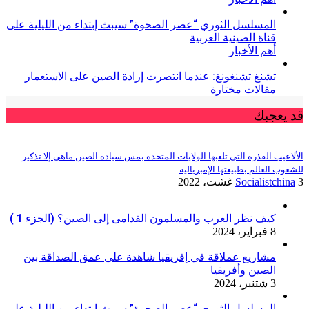
المسلسل الثوري “عصر الصحوة” سيبث إبتداء من الليلية على
قناة الصينية العربية
أهم الأخبار
تشنغ تشنغونغ: عندما انتصرت إرادة الصين على الاستعمار
مقالات مختارة
قد يعجبك
الألاعيب القذرة التى تلعبها الولايات المتحدة بمس سيادة الصين ماهي إلا تذكير
للشعوب العالم بطبيعتها الإمبريالية
3 غشت، 2022
Socialistchina
كيف نظر العرب والمسلمون القدامى إلى الصين؟ (الجزء 1 )
8 فبراير، 2024
مشاريع عملاقة في إفريقيا شاهدة على عمق الصداقة بين
الصين وأفريقيا
3 شتنبر، 2024
المسلسل الثوري “عصر الصحوة” سيبث إبتداء من الليلية على