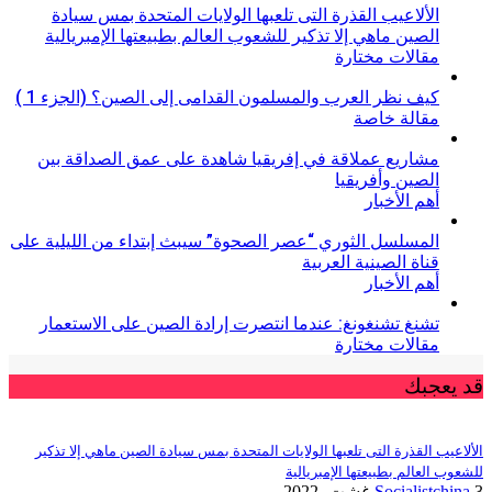
الألاعيب القذرة التى تلعبها الولايات المتحدة بمس سيادة
الصين ماهي إلا تذكير للشعوب العالم بطبيعتها الإمبريالية
مقالات مختارة
كيف نظر العرب والمسلمون القدامى إلى الصين؟ (الجزء 1 )
مقالة خاصة
مشاريع عملاقة في إفريقيا شاهدة على عمق الصداقة بين
الصين وأفريقيا
أهم الأخبار
المسلسل الثوري “عصر الصحوة” سيبث إبتداء من الليلية على
قناة الصينية العربية
أهم الأخبار
تشنغ تشنغونغ: عندما انتصرت إرادة الصين على الاستعمار
مقالات مختارة
قد يعجبك
الألاعيب القذرة التى تلعبها الولايات المتحدة بمس سيادة الصين ماهي إلا تذكير
للشعوب العالم بطبيعتها الإمبريالية
3 غشت، 2022
Socialistchina