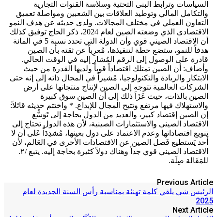
السياسات وترابط البنى التحتية وسلاسة القنوات التجارية
والتكامل المالي وتوطيد العلاقات بين الشعبين ومواصلة تعميق
التعاون العملي في مختلف المجالات. ولدى حديثه عن هدف النمو
الاقتصادي الذي وضعته الصين لعام 2024، ذكر الحاج توفيق كذلك
أن الاقتصاد الصيني قوي وأن الدولة التي تحدد نسبة 5 في المائة
هدفاً للنمو، ستضع خطة لتنفيذها، مُعرِباً عن ثقته بأن الصين
قادرة على الوصول إلى الرقم المُشار إليه في الوقت الحالي.
وأضاف: أن الصين تمتلك اقتصاداً قوياً ولديها القدرة من حيث
الابتكار والريادة والتكنولوجيا، مُشيراً في المجال ذاته إلى إنه حتى
الشركات العالمية تتوجه إلى الصين لإنتاج منتجاتها على أرض
الصين بالذات، حيث عَزَاَ ذلك إلى أن الصين سوق كبيرة
والاستهلاك فيها مرتفع وتتيح المجال للإبداع. * واختتم حديثه قائلاً:
إن الصين إقتصاد كبير، والعديد من الدول بحاجة إلى تَوَسُّع
الاقتصاد الصيني والاستثمارات الصينية، لأن هذه الدول تحتاج إلى
تنويع اقتصاداتها وعدم الاعتماد على دول بعينها، مُشدِدَاً عَلى أن لا
أَحد يَستطيع فَصل الصين عن الاقتصادات الأخرى في العَالم، لأن
الاقتصاد الصيني قوي جداً وهناك دولاً كثيرة بحاجة إليه. يتبع /٢.
للمَقَالة صِلَة.
Previous Article
الرئيس شي يلقي كلمة تهنئة بمناسبة رأس السنة الجديدة لعام
2025
Next Article