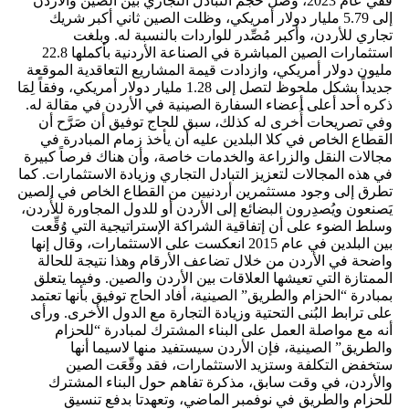
ففي عام 2023، وصل حجم التبادل التجاري بين الصين والأردن
إلى 5.79 مليار دولار أمريكي، وظلت الصين ثاني أكبر شريك
تجاري للأردن، وأكبر مُصِّدر للواردات بالنسبة له. وبلغت
استثمارات الصين المباشرة في الصناعة الأردنية بأكملها 22.8
مليون دولار أمريكي، وازدادت قيمة المشاريع التعاقدية الموقعة
جديداً بشكل ملحوظ لتصل إلى 1.28 مليار دولار أمريكي، وفقاً لِمَا
ذكره أحد أعلى أعضاء السفارة الصينية في الأردن في مقالة له.
وفي تصريحات أُخرى له كذلك، سبق للحاج توفيق أن صَرَّح أن
القطاع الخاص في كلا البلدين عليه أن يأخذ زمام المبادرة في
مجالات النقل والزراعة والخدمات خاصة، وأن هناك فرصاً كبيرة
في هذه المجالات لتعزيز التبادل التجاري وزيادة الاستثمارات. كما
تطرق إلى وجود مستثمرين أردنيين من القطاع الخاص في الصين
يَصنعون ويُصدِرون البضائع إلى الأردن أو للدول المجاورة للأُردن،
وسلط الضوء على أن إتفاقية الشراكة الإستراتيجية التي وُقِّعت
بين البلدين في عام 2015 انعكست على الاستثمارات، وقال إنها
واضحة في الأردن من خلال تضاعف الأرقام وهذا نتيجة للحالة
الممتازة التي تعيشها العلاقات بين الأردن والصين. وفيما يتعلق
بمبادرة “الحزام والطريق” الصينية، أفاد الحاج توفيق بأنها تعتمد
على ترابط البُنى التحتية وزيادة التجارة مع الدول الأخرى. ورأى
أنه مع مواصلة العمل على البناء المشترك لمبادرة “للحزام
والطريق” الصينية، فإن الأردن سيستفيد منها لاسيما أنها
ستخفض التكلفة وستزيد الاستثمارات، فقد وقّعَت الصين
والأردن، في وقت سابق، مذكرة تفاهم حول البناء المشترك
للحزام والطريق في نوفمبر الماضي، وتعهدتا بدفع تنسيق