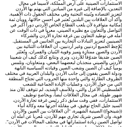
الاستثمارات الصينية على أرض المملكة، لاسيما في مجال
التعدين، بالإضافة إلى غيره من الميادين التي يهتم بها الأُردن
لتعزيز اقتصاده وبُنيته التحتية وفي مختلف الحقول ذات الأهمية.
وأكد أن العلاقات بين البلدين تُعتبر في أحسن حالاتها، ووبأن ثمة
إمكانية متوافرة لأن يلعب القطاع الخاص الأردني دوراً أكبر في
التواصل والتعاون مع نظيره الصيني، معرباً في ذات الوقت عن
أمله في توطيد التعاون بين غرفة تجارة الأُردن والشركاء
الصينيين لتعزيز التبادلات التجارية بين الجانبين في المستقبل.
يُلاحِظ الجميع أردنيين وغير أردنيين، أن العلاقات الثنائية بين
الأُردن والصين ممتازة بتميز وقوية البُنيان والعِمران، وتُعتَبَر
الصين صَديقاً صَدوُقاً للأُردن، ونرى ونتابع كذلك كيف أن شعبينا
الأردني والصيني منجذبان لبعضهما البعض، ومتعاونان، ونلمس
يومياً كيف أن الصين وشعب الصين وقيادته السياسية النابهة
ودولة الصين يقفون إلى جانب الأردن والبلدان العربية في مختلف
الظروف الطارئة والتي واحدة منها الحروب التي تجتاج المنطقة
التي من حول الأردن، وعمليات الإبادة الجماعية للشعب
الفلسطيني الأعزل والتي، وللأسف الشديد، لم تتوقف للآن منذ
شهور طويلة. في مجال العلاقات أيضاً، وبخاصةٍ توظيف
الاستثمارات، ففي وقت سابق ذكر رئيس غرفة تجارة الأردن،
السيد خليل الحاج توفيق، في مقابلة أجرتها معه وكالة أنباء
((شينخوا)) الصينية الشهيرة، “أن العلاقات بين الصين والأردن
قوية، وأن الصين شريك تجاري مهم للأردن، مُعرباَ عن أمله أن
تواصِل الصين زيادة استثماراتها في مختلف المجالات في الأردن”.