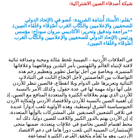
شبكة أصدقاء الصين الاشتراكية/
*بقلم: الأُستاذ أُسَامَة الشريدة: عُضو في (الإتحاد الدولي
للصحفيين والإعلاميين والكُتَّاب العَرب أَصْدِقَاء وحُلَفَاء الصِين).
**مراجعة وتدقيق وتحرير: الأكاديمي مروان سوداح: مؤسس
ورئيس (الإتحاد الدولي للصحفيين والإعلاميين والكُتَّاب العَرب
أَصْدِقَاء وحُلَفَاء الصِين).
في العلاقات الأُردنية – الصِينية نلحظ مَتَانَة ومحبة وصداقة ثنائية
لافتة لإنتباه العَالَم والمُهتمين بأمر البلدين ووقائعهما وعلاقاتها
المتميزة، وبخاصةٍ من أجل تواصل تطوير وتعظيم زخم هذه
التواصلات بين العاصمتين لأجل الإنجاح الثابت في التبادلات
الثنائية وتعزيزها على الدوام وبلا انقطاع، فالصين تنظر للأُردن
على أنها دولة مهمة لها في عدة حقول، وكذلك الأمر بالنسبة
للأردن الذي يهتم بعلاقاته الكثيرة والمتعددة المنافع مع الصين، إذ
إن أهمية الصين بالنسبة للأردن وللاقتصاد الأردني ولِمَكانة الأُردن
الجيوسياسية الشرق أوسطية، وهذه الأولوية تلعب أدواراً عديدة
في تلاقي الشعبين الصديقين على المشتركات بالوأنها المتعددة،
إذ إن الأردن يهتم بالدور الكبير واللافت للصين دولياً، ذلك أنه
محط اهتمام للصين بخاصةٍ في علاقات متعددة، ضمنها منحى
الاستثمارات الصينية التي تلعب دوراً هاماً في دعم الاقتصاد
الأُردني، وهو ما يُقدِّم ويُحَقِق الفُرص الكثيرة لمضاعفة