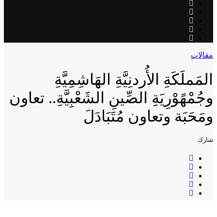
مقالات
المَملَكَةِ الأُردنِيَّةِ الهَاشِمِيَّةِ
وجُمْهًوْرِيَةِ الصِّينِ الشَعْبِيَّةِ.. تعاون
ومَحَبَة وتعاون مُتَبَادَلَ
شارك