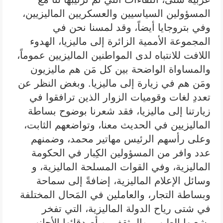
المسؤولين السياسيين والعسكريين الماليزيين،
وفي بتروجايا أيضاً، وقد لمسنا نحن في
المجموعة الأممية الزائرة إلى ماليزيا، الهدوء
اللافت للانتباه لدى المواطنين الماليزيين عموماً،
والمساواة الواضحة بين كل مَن هم ماليزيون
ومَن هم في زيارة إلى ماليزيا. وبغض النظر عن
تعددِ لغات وقوميات الزوار الذين ترافقوا في
زيارتنا إلى ماليزيا، فقد شعرنا بوضوح بساطة
الماليزيين في الحديث معنا، وتواضعهم الثابت،
وعلى رأسهم الرئيس مهاتير محمد، وضمنهم
عدد وافر من المسؤولين الكِبار في الحكومة
الماليزية، وفي القوات المسلحة الماليزية، و
وسائل الإعلام الماليزية، إضافةً إلى سماحة
وبساطة التجار، والعاملين في المَحال المختلفة
في شتى رياح الدولة الماليزية، التي تفخر
بشعبها الطيب، والمثقف، وبأصدقائها الأجانب