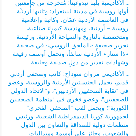
ـ الأكاديمية يلينا نيدوغينا: مُتخرجة من جامعتين
أولها روسية في مدينة لينينغراد؛ وثانيها أُردنيَّة
في العاصمة الأردنية عمَّان، وكاتبة وإعلامية
روسية – أردنية، ومهندسة كيمياء صناعية،
ومتخصصة بالتاريخ والسياحة الأُردنية، ورئيسة
تحرير صحيفة «الملحق الروسي» في صحيفة
«ذا ستار» الأُردنية سابقاً، وتحمل أوسمة رفيعة
وشهادات تقدير من دولٍ صديقة وحليفة.
ـ الأكاديمي مروان سوداح: كاتب وصحفي أردني
قديم، يَحمل الجنسيتين الأردنية والروسية، وعضو
في “نقابة الصحفيين الأردنيين”، و”الاتحاد الدولي
للصحفيين”، وعضو فخري في “منظمة الصحفيين
الكورية”؛ ويحمل لقب “الصحفي الفخري”
لجمهورية كوريا الديمقراطية الشعبية، ورئيس
منظمات دولية للصداقة والتعاون بين الدول
والشعوب، وحائز على أوسمة وميداليات