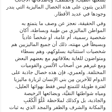
الذين يثنون على هذه الخصال الماليزية التي يندر
وجودها في عديد الأقطار.
وفي الحقيقة، نعجز عن وصف ما يتمتع به
المواطن الماليزي من طِيبة وبساطة، أكان
شخصية رسمية، أم عامة، أو شخصاً عادياً
وبسيطاً في مهنته، ذلك أن جميع الماليزيين هم
شخصيات استثنائية بسلوكهم، وهم بسطاء
ومتواضون للغاية بعلاقاتهم مع بعضهم البعض
ومع غيرهم من أصحاب الألسن والقوميات
المختلفة. ولعمري، فإن هذه خصال جاذبة على
الدوام للآخرين مِن بني الإنسان لزيارة ماليزيا
لفترة طويلة للتمتع ليس فقط بهوائها العليل،
ومياه شواطئها النقيَّة، وبضائعها الرخيصة
والجاذبة، بل وكذلك لملاحظة عُلُوّ اَلْكَعْبِ
والمكانة والشرف والظفر والمجد الذي به ثبات