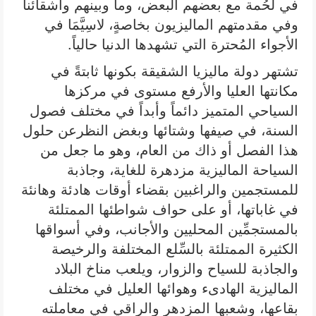
في لحُمة مع بعضهم البعض، وما وبينهم وأشقائنا
وفي مقدمتهم الماليزيون بخاصةٍ، لاسِيَّمَا في
الأجواء المُحترة التي تشهدها الدنيا حالياً.
تشتهر دولة ماليزيا الشقيقة بكونها ثابتةً في
مكانتها العليا والأرفع مستوى في مركزها
السياحي المتميز دائماً وأبداً في مختلف فصول
السنة، في صيفها وشتائها وبغض النظرعن حلول
هذا الفصل أو ذاك من العام، وهو ما جعل من
السياحة الماليزية مزدهرة للغاية، وجاذبة
للمستجمين والراغبين بقضاء أوقات هادئة وهانئة
في غاباتها، أو على حواف شواطئها الممتلئة
بالمستجمِّين المحليين والأجانب، وفي أسواقها
الكثيرة الممتلئة بالسِّلع المختلفة والرخيصة
والجاذبة للسياح والزوار، ويلعب مناخ البلاد
الماليزية الهادىء وهوائها العليل في مختلف
بقاعها، وشعبها المزدهر والراقي في معاملته