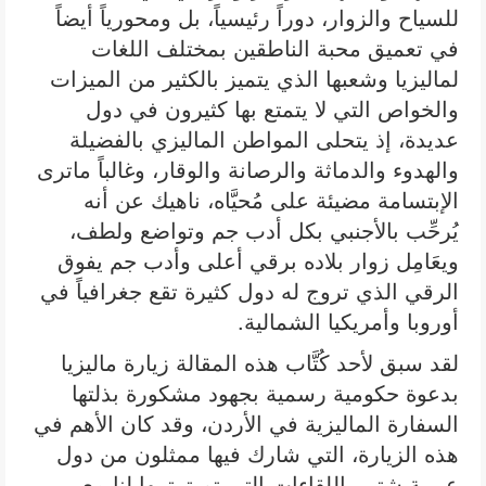
للسياح والزوار، دوراً رئيسياً، بل ومحورياً أيضاً
في تعميق محبة الناطقين بمختلف اللغات
لماليزيا وشعبها الذي يتميز بالكثير من الميزات
والخواص التي لا يتمتع بها كثيرون في دول
عديدة، إذ يتحلى المواطن الماليزي بالفضيلة
والهدوء والدماثة والرصانة والوقار، وغالباً ماترى
الإبتسامة مضيئة على مُحيَّاه، ناهيك عن أنه
يُرحِّب بالأجنبي بكل أدب جم وتواضع ولطف،
ويعَامِل زوار بلاده برقي أعلى وأدب جم يفوق
الرقي الذي تروج له دول كثيرة تقع جغرافياً في
أوروبا وأمريكيا الشمالية.
لقد سبق لأحد كُتَّاب هذه المقالة زيارة ماليزيا
بدعوة حكومية رسمية بجهود مشكورة بذلتها
السفارة الماليزية في الأردن، وقد كان الأهم في
هذه الزيارة، التي شارك فيها ممثلون من دول
عربية شتى، اللقاءات التي تم ترتيبها لنا مع