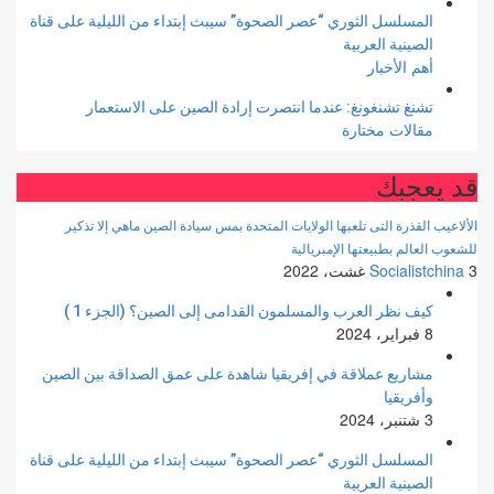
المسلسل الثوري “عصر الصحوة” سيبث إبتداء من الليلية على قناة
الصينية العربية
أهم الأخبار
تشنغ تشنغونغ: عندما انتصرت إرادة الصين على الاستعمار
مقالات مختارة
قد يعجبك
الألاعيب القذرة التى تلعبها الولايات المتحدة بمس سيادة الصين ماهي إلا تذكير
للشعوب العالم بطبيعتها الإمبريالية
3 غشت، 2022
Socialistchina
كيف نظر العرب والمسلمون القدامى إلى الصين؟ (الجزء 1 )
8 فبراير، 2024
مشاريع عملاقة في إفريقيا شاهدة على عمق الصداقة بين الصين
وأفريقيا
3 شتنبر، 2024
المسلسل الثوري “عصر الصحوة” سيبث إبتداء من الليلية على قناة
الصينية العربية