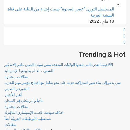
المسلسل الثوري “عصر الصحوة” سيبث إبتداء من الليلية على قناة
الصينية العربية
18 ماي، 2022
Trending & Hot
الألاعيب القذرة التى تلعبها الولايات المتحدة بمس سيادة الصين ماهي إلا تذكير
للشعوب العالم بطبيعتها الإمبريالية
مقالات مختارة
شي يدعو إلى بناء صين اشتراكية حديثة على نحو شامل مع افتتاح مؤتمر مهم للحزب
الشيوعي الصيني
أهم الأخبار
مأدبَا و أذربيجَان فِي المَيدانِ
مقالات مختارة
حَذَاقَة سيِاسَة الجَذب الإستِثمارِي المَالِيزيَّة
تَستقطِب التَوظِيفَات العَربيَّة أيَضَاً
مقالات