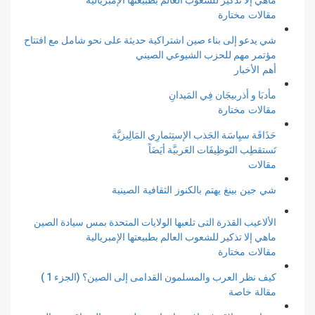
ماهي إلا تذكير للشعوب العالم بطبيعتها الإمبريالية
مقالات مختارة
شي يدعو إلى بناء صين اشتراكية حديثة على نحو شامل مع افتتاح
مؤتمر مهم للحزب الشيوعي الصيني
أهم الأخبار
مأدبَا و أذربيجَان فِي المَيدانِ
مقالات مختارة
حَذَاقَة سيِاسَة الجَذب الإستِثمارِي المَالِيزيَّة
تَستقطِب التَوظِيفَات العَربيَّة أيَضَاً
مقالات
شي جين بينغ يهتم بالكنوز الثقافية الصينية
الألاعيب القذرة التى تلعبها الولايات المتحدة بمس سيادة الصين
ماهي إلا تذكير للشعوب العالم بطبيعتها الإمبريالية
مقالات مختارة
كيف نظر العرب والمسلمون القدامى إلى الصين؟ (الجزء 1 )
مقالة خاصة