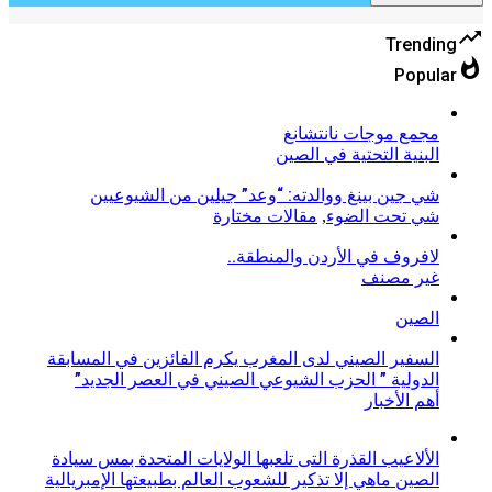
trending_up
Trending
whatshot
Popular
مجمع موجات نانتشانغ
البنية التحتية في الصين
شي جين بينغ ووالدته: “وعد” جيلين من الشيوعيين
شي تحت الضوء
,
مقالات مختارة
لافروف في الأردن والمنطقة..
غير مصنف
الصين
السفير الصيني لدى المغرب يكرم الفائزين في المسابقة
الدولية ” الحزب الشيوعي الصيني في العصر الجديد”
أهم الأخبار
الألاعيب القذرة التى تلعبها الولايات المتحدة بمس سيادة
الصين ماهي إلا تذكير للشعوب العالم بطبيعتها الإمبريالية