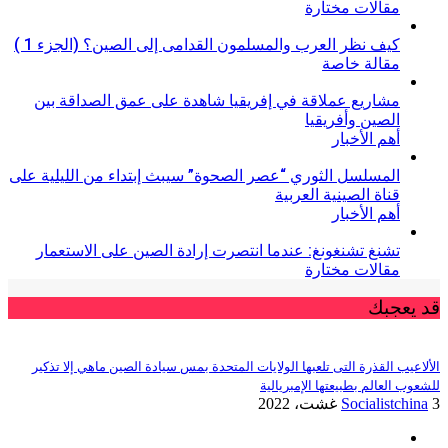
مقالات مختارة
كيف نظر العرب والمسلمون القدامى إلى الصين؟ (الجزء 1 )
مقالة خاصة
مشاريع عملاقة في إفريقيا شاهدة على عمق الصداقة بين
الصين وأفريقيا
أهم الأخبار
المسلسل الثوري “عصر الصحوة” سيبث إبتداء من الليلية على
قناة الصينية العربية
أهم الأخبار
تشنغ تشنغونغ: عندما انتصرت إرادة الصين على الاستعمار
مقالات مختارة
قد يعجبك
الألاعيب القذرة التى تلعبها الولايات المتحدة بمس سيادة الصين ماهي إلا تذكير
للشعوب العالم بطبيعتها الإمبريالية
3 غشت، 2022
Socialistchina