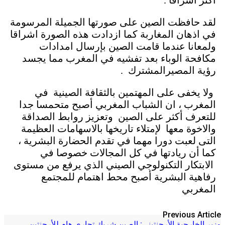
أكثر اشراقا .
لقد حافظت الصين على صورتها الجميلة المرسومة
في اذهان المغاربة كما ازدادت هذه الصورة اشراقا
ولمعانا عندما قامت الصين بإرسال امدادات
مكافحة الوباء بعد تفشيه في المغرب مما يجسد
رؤية المصيرالمشترك .
ولا يخفى على المهتمين بالثقافة الصينية في
المغرب ، ان الشباب المغربي أصبح متحمسا جدا
للتعرف أكثر على الصين وتعزيز روابط الصداقة
والاخوة معها لإمتلاء تاريخها بالاسهامات العظيمة
التى لعبت دورا مهما في تقدم الحضارة البشرية ،
كما أن ريادتها في كل المجالات خصوصا في
الابتكار التكنولوجي الصيني الذي يرفع من مستوى
رفاهية البشرية أصبح محط اهتمام للمجتمع
المغربي
Previous Article
وزير الخارجية الأرجنتيني: الصين شريك تجاري هام للأرجنتين