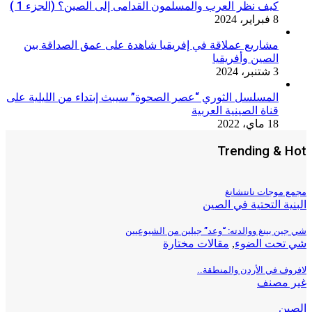
كيف نظر العرب والمسلمون القدامى إلى الصين؟ (الجزء 1 )
8 فبراير، 2024
مشاريع عملاقة في إفريقيا شاهدة على عمق الصداقة بين
الصين وأفريقيا
3 شتنبر، 2024
المسلسل الثوري “عصر الصحوة” سيبث إبتداء من الليلية على
قناة الصينية العربية
18 ماي، 2022
Trending & Hot
مجمع موجات نانتشانغ
البنية التحتية في الصين
شي جين بينغ ووالدته: “وعد” جيلين من الشيوعيين
شي تحت الضوء
,
مقالات مختارة
لافروف في الأردن والمنطقة..
غير مصنف
الصين