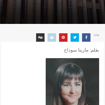
شارك
بقلم: مارينا سوداح