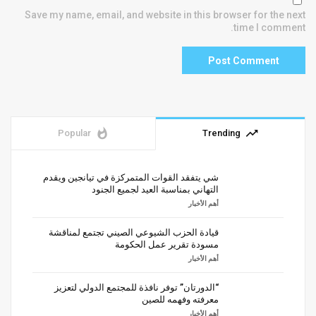
Save my name, email, and website in this browser for the next
time I comment.
whatshot
trending_up
Popular
Trending
شي يتفقد القوات المتمركزة في تيانجين ويقدم
التهاني بمناسبة العيد لجميع الجنود
أهم الأخبار
قيادة الحزب الشيوعي الصيني تجتمع لمناقشة
مسودة تقرير عمل الحكومة
أهم الأخبار
“الدورتان” توفر نافذة للمجتمع الدولي لتعزيز
معرفته وفهمه للصين
أهم الأخبار