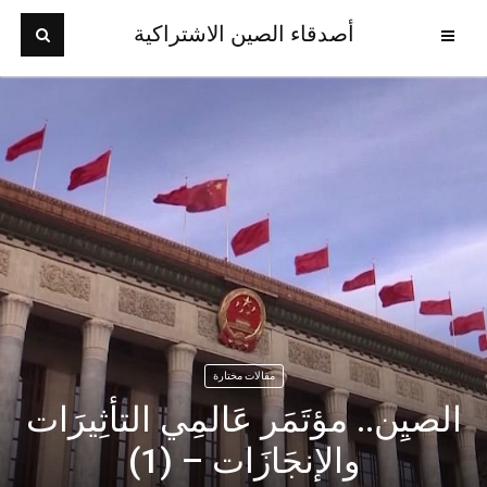
أصدقاء الصين الاشتراكية
مقالات مختارة
الصيِن.. مؤتَمَر عَالمِي التأثِيرَات
والإنجَازَات – (1)