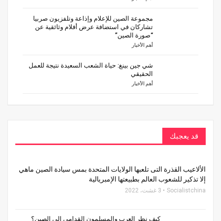
مجموعة الصين للإعلام وإذاعة وتلفزيون صربيا
تشاركان في استضافة عرض أفلام وثائقية عن
“صورة الصين”
أهم الأخبار
شي جين بينغ: حياة الشعب السعيدة نتيجة للعمل
الحقيقي
أهم الأخبار
قد يعجبك
الألاعيب القذرة التى تلعبها الولايات المتحدة بمس سيادة الصين ماهي
إلا تذكير للشعوب العالم بطبيعتها الإمبريالية
Socialistchina
3 غشت، 2022
كيف نظر العرب والمسلمون القدامى إلى الصين؟