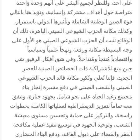
على أحد، وللنظر لجميع البشر على أنهم وَحدة وَاحدة
متراصة حول أهداف مشتركة وإنسانية، ونؤيد هنا بالتالي
قوة الصين الوطنية الشاملة وتأثيرها الدولي باستمرار،
وكذلك مكانة الحزب الشيوعي الصيني الباهرة، ذلك أن
الوقائع تثبت أن الحزب الشيوعي الصيني هو الأول على
وجه البسيطة مكانة ورفعة ونهجاً علمياً وسياسياً
واقتصادياً مُنتجاً ومُتداخلاً. وفي شق أفكار الرفيق شي
جين بينغ للاشتراكية ذات الخصائص الصينية للعصر
الجديد، فإننا نُعلي ونُكبِر مكانة قائد الحزب الشيوعي
الصيني والشعب الصيني في دفع مسيرة إنجاز بناء
مجتمع رغيد الحياة على نحو شامل بجهود جبارة، ونتفق
معه تماماً لتعزيز الديمقراطية لعملياتها الكاملة بخطوات
راسخة، والتركيز على حماية وتحسين مستوى معيشة
الشعب، وتوحيد الجهود في توسيع تنفيذ عملية مكافحة
الفقر والقضاء على ذيول الفاقة، ودفع البناء الحضاري