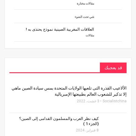
مقالات مختارة
شي تحت الضوء
العلاقات المغربية الصينية نموذج يحتذى به !
مقالات
قد يعجبك
الألاعيب القذرة التى تلعبها الولايات المتحدة بمس سيادة الصين ماهي
إلا تذكير للشعوب العالم بطبيعتها الإمبريالية
Socialistchina
3 غشت، 2022
كيف نظر العرب والمسلمون القدامى إلى الصين؟
(الجزء 1 )
8 فبراير، 2024