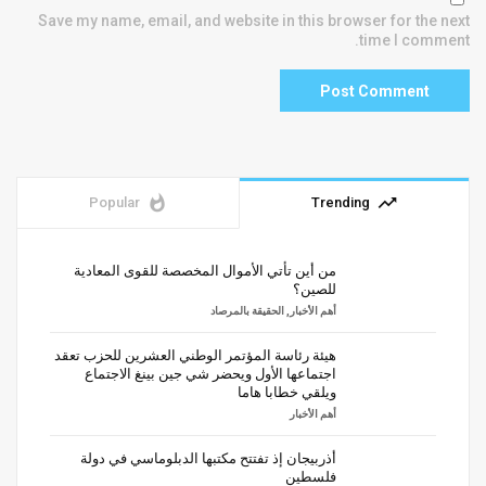
Save my name, email, and website in this browser for the next
time I comment.
whatshot
trending_up
Popular
Trending
من أين تأتي الأموال المخصصة للقوى المعادية
للصين؟
أهم الأخبار
,
الحقيقة بالمرصاد
هيئة رئاسة المؤتمر الوطني العشرين للحزب تعقد
اجتماعها الأول ويحضر شي جين بينغ الاجتماع
ويلقي خطابا هاما
أهم الأخبار
أذربيجان إذ تفتتح مكتبها الدبلوماسي في دولة
فلسطين