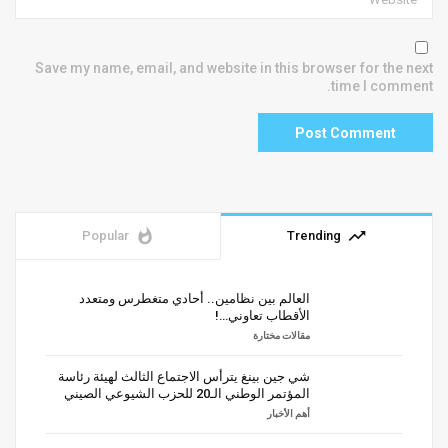
Save my name, email, and website in this browser for the next
time I comment.
whatshot
trending_up
Popular
Trending
العالم بين نظامين.. أحادي متغطرس ومتعدد
الأقطاب تعاوني…!
مقالات مختارة
شي جين بينغ يترأس الاجتماع الثالث لهيئة رئاسة
المؤتمر الوطني الـ20 للحزب الشيوعي الصيني
أهم الأخبار