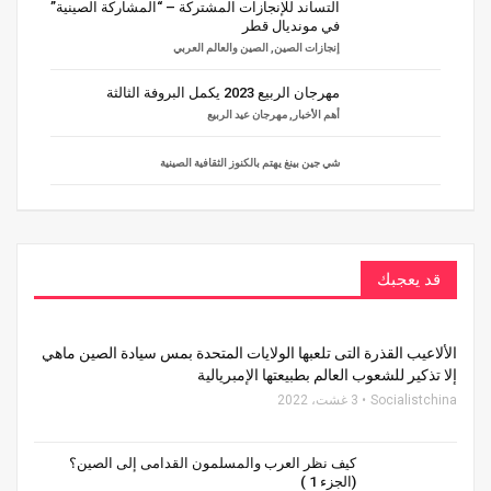
التساند للإنجازات المشتركة – “المشاركة الصينية”
في مونديال قطر
إنجازات الصين
,
الصين والعالم العربي
مهرجان الربيع 2023 يكمل البروفة الثالثة
أهم الأخبار
,
مهرجان عيد الربيع
شي جين بينغ يهتم بالكنوز الثقافية الصينية
قد يعجبك
الألاعيب القذرة التى تلعبها الولايات المتحدة بمس سيادة الصين ماهي
إلا تذكير للشعوب العالم بطبيعتها الإمبريالية
Socialistchina
3 غشت، 2022
كيف نظر العرب والمسلمون القدامى إلى الصين؟
(الجزء 1 )