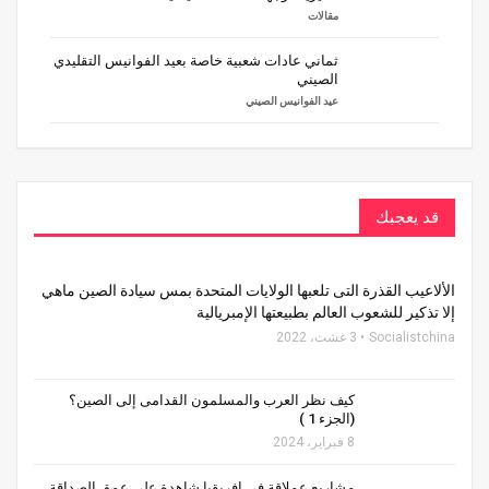
مقالات
ثماني عادات شعبية خاصة بعيد الفوانيس التقليدي
الصيني
عيد الفوانيس الصيني
قد يعجبك
الألاعيب القذرة التى تلعبها الولايات المتحدة بمس سيادة الصين ماهي
إلا تذكير للشعوب العالم بطبيعتها الإمبريالية
Socialistchina
3 غشت، 2022
كيف نظر العرب والمسلمون القدامى إلى الصين؟
(الجزء 1 )
8 فبراير، 2024
مشاريع عملاقة في إفريقيا شاهدة على عمق الصداقة