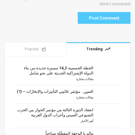
time I comment.
whatshot
trending_up
Popular
Trending
الخطة الخمسية ال14 مسيرة جديدة من بناء
الدولة الإشتراكية الحديثة على نحو شامل
مقالات مختارة
الصيِن.. مؤتَمَر عَالمِي التأثِيرَات والإنجَازَات – (1)
مقالات مختارة
انعقاد الدورة الثالثة من مؤتمر الحوار بين الحزب
الشيوعي الصيني وأحزاب الدول العربية
أهم الأخبار
ماليزيا الوجهَة المفضَّلة سياحياً