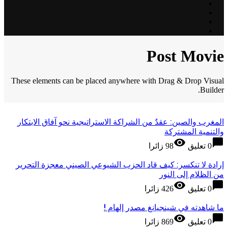
Post Movie
These elements can be placed anywhere with Drag & Drop Visual
Builder.
المغرب والصين: عقدٌ من الشراكة الاستراتيجية نحو آفاق الابتكار
والتنمية المشتركة
visibility
chat_bubble
0 تعليق
98 زائرا
إرادة لا تنكسر: كيف قاد الحزب الشيوعي الصيني معجزة التحرير
من الظلام إلى النور
visibility
chat_bubble
0 تعليق
426 زائرا
ما شاهدته في شينجيانغ مصدر إلهام !
visibility
chat_bubble
0 تعليق
869 زائرا