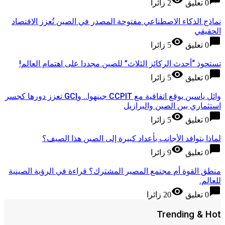
0 تعليق
2 زائرا
نماذج الذكاء الاصطناعي مفتوحة المصدر في الصين تُعزز الاقتصاد
الحقيقي
visibility
chat_bubble
0 تعليق
5 زائرا
تستحوذ “أحدث الركائز الثلاث” للصين مجددا على اهتمام العالم!
visibility
chat_bubble
0 تعليق
5 زائرا
وائل ياسين يوقع اتفاقية مع CCPIT جينهوا.. وGCI تعزز دورها كجسر
استثماري بين الصين والبرازيل
visibility
chat_bubble
0 تعليق
5 زائرا
لماذا يتوافد الأجانب بأعداد كبيرة إلى الصين هذا الصيف؟
visibility
chat_bubble
0 تعليق
9 زائرا
منطق القوة أم مجتمع المصير المشترك؟ قراءة في الرؤية الصينية
للعالم.
visibility
chat_bubble
0 تعليق
20 زائرا
Trending & Hot