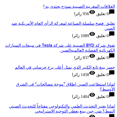
العلاقات المغربية الصينية نموذج يحتذى به !
visibility
chat_bubble
0 تعليق
956 زائرا
تعليق: فضح سلسلة الصناعة لمعركة الرأي العام الأمريكية ضد
الصين
visibility
chat_bubble
0 تعليق
1089 زائرا
تفوق شركة BYD الصينية على شركة Tesla في مبيعات السيارات
الكهربائية الفصلية العالميةالصين
visibility
chat_bubble
0 تعليق
837 زائرا
جسر بينغ تانغ الكبير الذي يمثل أعلى برج خرساني في العالم
visibility
chat_bubble
0 تعليق
1458 زائرا
لماذا استطاعت الصين إطلاق “موجة مصالحات” في الشرق
الأوسط؟
visibility
chat_bubble
0 تعليق
1404 زائرا
لماذا يعتبر التحديث العلمي والتكنولوجي مفتاحاً للتحديث الصيني
النمط؟ شي جين بينغ يعطي التوجيه الاستراتيجي
visibility
chat_bubble