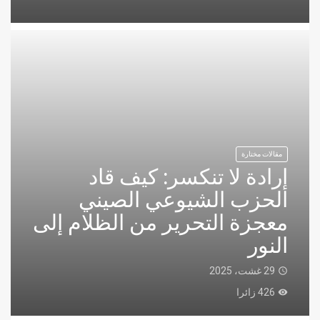
مقالات مختارة
إرادة لا تنكسر: كيف قاد
الحزب الشيوعي الصيني
معجزة التحرير من الظلام إلى
النور
29 غشت، 2025
access_time
426 زائرا
remove_red_eye