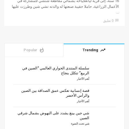
16 سنة، إلى قرية ليانغجياخه بشمالي مقاطعة شنشي للمشاركة في
الأعمال الزراعية، حاملا حقيبة صنعتها له والدته تشي شين وطرزت عليها
...
chat_bubble
0 تعليق
whatshot
trending_up
Popular
Trending
سلسلة المنتدى الحواري العالمي “الصين في
الربيع” تتكلل بنجاح
أهم الأخبار
قصة إنسانية تعكس عمق الصداقة بين الصين
والرأس الأخضر
أهم الأخبار
شي جين بينغ يشدد على النهوض بشمال شرقي
الصين
شي تحت الضوء