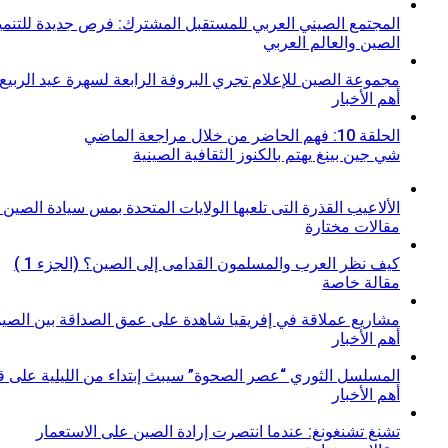
المجتمع الصيني العربي للمستقبل المشترك: فرص جديدة للتنمية
الصين والعالم العربي
مجموعة الصين للإعلام تجري البروفة الرابعة لسهرة عيد الربيع لعام
أهم الأخبار
الحلقة 10: فهم الحاضر من خلال مراجعة الماضي
شي جين بينغ يهتم بالكنوز الثقافية الصينية
الألاعيب القذرة التى تلعبها الولايات المتحدة بمس سيادة الصين م
مقالات مختارة
كيف نظر العرب والمسلمون القدامى إلى الصين؟ (الجزء 1 )
مقالة خاصة
مشاريع عملاقة في إفريقيا شاهدة على عمق الصداقة بين الصين
أهم الأخبار
المسلسل الثوري “عصر الصحوة” سيبث إبتداء من الليلية على قنا
أهم الأخبار
تشنغ تشنغونغ: عندما انتصرت إرادة الصين على الاستعمار