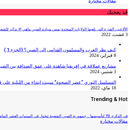
مقالات مختارة
قد يعجبك
الألاعيب القذرة التى تلعبها الولايات المتحدة بمس سيادة الصين ماهي إلا تذكير للشعوب
3 غشت، 2022
كيف نظر العرب والمسلمون القدامى إلى الصين؟ (الجزء 1 )
8 فبراير، 2024
مشاريع عملاقة في إفريقيا شاهدة على عمق الصداقة بين الصين
3 شتنبر، 2024
المسلسل الثوري “عصر الصحوة” سيبث إبتداء من الليلية على قنا
18 ماي، 2022
Trending & Hot
في الذكرى 73 لتأسيسها .. جمهورية الصين الشعبية تتحول في السنوات العشر الماضية، من دولة غنية إلى دولة قوية
مقالات مختارة