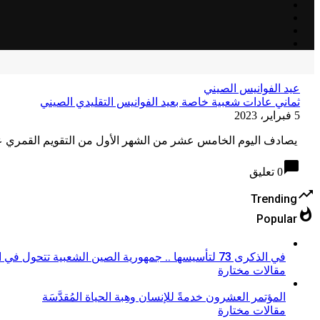
عيد الفوانيس الصيني
ثماني عادات شعبية خاصة بعيد الفوانيس التقليدي الصيني
5 فبراير، 2023
يصادف اليوم الخامس عشر من الشهر الأول من التقويم القمري عيد ال
chat_bubble
0 تعليق
trending_up
Trending
whatshot
Popular
في الذكرى 73 لتأسيسها .. جمهورية الصين الشعبية تتحول في السنوات العشر الماضية، من دولة غنية إلى دولة قوية
مقالات مختارة
المؤتمر العشرون خدمةً للإنسان وهِبة الحياة المُقدَّسَة
مقالات مختارة