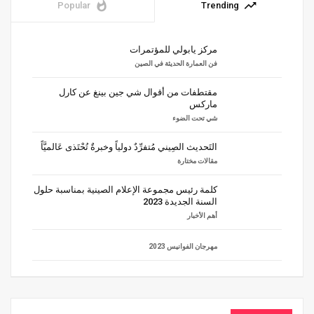
whatshot
trending_up
Popular
Trending
مركز يابولي للمؤتمرات
فن العمارة الحديثة في الصين
مقتطفات من أقوال شي جين بينغ عن كارل
ماركس
شي تحت الضوء
التَحديث الصِيني مُتفرِّدٌ دولياً وخبرةٌ تُحْتَذى عَالميَّاً
مقالات مختارة
كلمة رئيس مجموعة الإعلام الصينية بمناسبة حلول
السنة الجديدة 2023
أهم الأخبار
مهرجان الفوانيس 2023