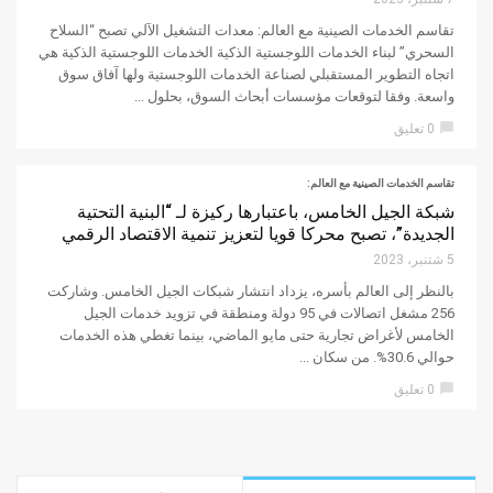
تقاسم الخدمات الصينية مع العالم: معدات التشغيل الآلي تصبح “السلاح
السحري” لبناء الخدمات اللوجستية الذكية الخدمات اللوجستية الذكية هي
اتجاه التطوير المستقبلي لصناعة الخدمات اللوجستية ولها آفاق سوق
واسعة. وفقا لتوقعات مؤسسات أبحاث السوق، بحلول ...
chat_bubble
0 تعليق
تقاسم الخدمات الصينية مع العالم:
شبكة الجيل الخامس، باعتبارها ركيزة لـ “البنية التحتية
الجديدة”، تصبح محركا قويا لتعزيز تنمية الاقتصاد الرقمي
5 شتنبر، 2023
بالنظر إلى العالم بأسره، يزداد انتشار شبكات الجيل الخامس. وشاركت
256 مشغل اتصالات في 95 دولة ومنطقة في تزويد خدمات الجيل
الخامس لأغراض تجارية حتى مايو الماضي، بينما تغطي هذه الخدمات
حوالي 30.6%. من سكان ...
chat_bubble
0 تعليق