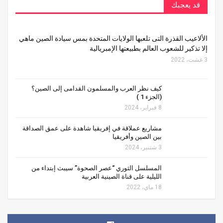
قد يعجبك
الألاعيب القذرة التى تلعبها الولايات المتحدة بمس سيادة الصين ماهي
إلا تذكير للشعوب العالم بطبيعتها الإمبريالية
3 غشت، 2022
كيف نظر العرب والمسلمون القدامى إلى الصين؟
(الجزء 1 )
8 فبراير، 2024
مشاريع عملاقة في إفريقيا شاهدة على عمق الصداقة
بين الصين وأفريقيا
3 شتنبر، 2024
المسلسل الثوري “عصر الصحوة” سيبث إبتداء من
الليلية على قناة الصينية العربية
18 ماي، 2022