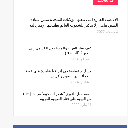
قد يعجبك
الألاعيب القذرة التى تلعبها الولايات المتحدة بمس سيادة
الصين ماهي إلا تذكير للشعوب العالم بطبيعتها الإمبريالية
3 غشت، 2022
كيف نظر العرب والمسلمون القدامى إلى
الصين؟ (الجزء 1 )
8 فبراير، 2024
مشاريع عملاقة في إفريقيا شاهدة على عمق
الصداقة بين الصين وأفريقيا
3 شتنبر، 2024
المسلسل الثوري “عصر الصحوة” سيبث إبتداء
من الليلية على قناة الصينية العربية
18 ماي، 2022