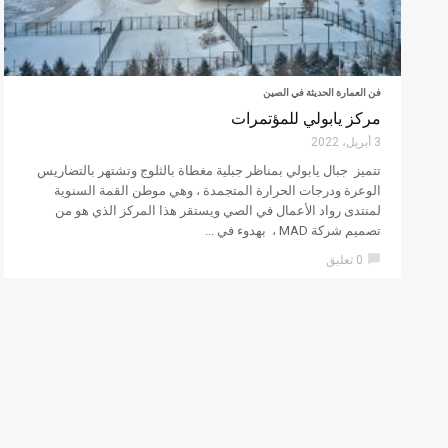
فن العمارة الحديثة في الصين
مركز يابولي للمؤتمرات
3 أبريل، 2022
تتميز جبال يابولي بمناظر جبلية مغطاة بالثلوج وتشتهر بالتضاريس
الوعرة ودرجات الحرارة المتجمدة ، وهي موطن القمة السنوية
لمنتدى رواد الأعمال في الصي ويستقر هذا المركز الذي هو من
تصميم شركة MAD ، بهدوء في ...
chat_bubble
0 تعليق