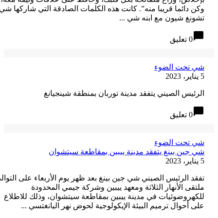
كن دائما قريبا منه”. كانت هذه الكلمات الصادقة التي شاركها شي
شونغ شيون مع ابنه شي ...
chat_bubb
0 تعليق
ي تحت الضوء
، 2023
لرئيس الصيني يتفقد مدينة توربان بمنطقة شينجيانغ
chat_bubb
0 تعليق
ي تحت الضوء
ي جين بينغ يتفقد مدينة ييبين بمقاطعة سيتشوان
، 2023
فقد الرئيس الصيني شي جين بينغ بعد ظهر يوم الأربعاء على التوالي
لتقى الأنهار الثلاثة ومعهد ييبين وشركة جيمي المحدودة
لكهروضوئيات في مدينة ييبين بمقاطعة سيتشوان، وذلك للاطلاع
لى أحوال ترميم البيئة الإيكولوجية لحوض نهر اليانغتسي ...