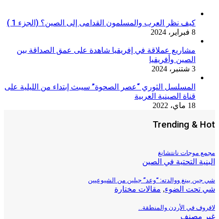
كيف نظر العرب والمسلمون القدامى إلى الصين؟ (الجزء 1 )
8 فبراير، 2024
مشاريع عملاقة في إفريقيا شاهدة على عمق الصداقة بين
الصين وأفريقيا
3 شتنبر، 2024
المسلسل الثوري “عصر الصحوة” سيبث إبتداء من الليلية على
قناة الصينية العربية
18 ماي، 2022
Trending & 
 موجات نانتشانغ
ية التحتية في الصين
ن بينغ ووالدته: “وعد” جيلين من الشيوعيين
تحت الضوء
,
مقالات مختارة
ف في الأردن والمنطقة..
 مصنف