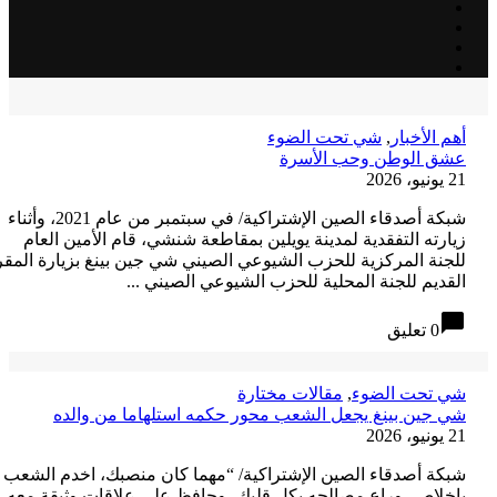
هم الأخبار
,
شي تحت الضوء
شق الوطن وحب الأسرة
ونيو، 2026
شبكة أصدقاء الصين الإشتراكية/ في سبتمبر من عام 2021، وأثناء
يارته التفقدية لمدينة يويلين بمقاطعة شنشي، قام الأمين العام
لجنة المركزية للحزب الشيوعي الصيني شي جين بينغ بزيارة المقر
لقديم للجنة المحلية للحزب الشيوعي الصيني ...
chat_bubb
0 تعليق
ي تحت الضوء
,
مقالات مختارة
ي جين بينغ يجعل الشعب محور حكمه استلهاما من والده
ونيو، 2026
بكة أصدقاء الصين الإشتراكية/ “مهما كان منصبك، اخدم الشعب
إخلاص، وراع مصالحه بكل قلبك، وحافظ على علاقات وثيقة معه،