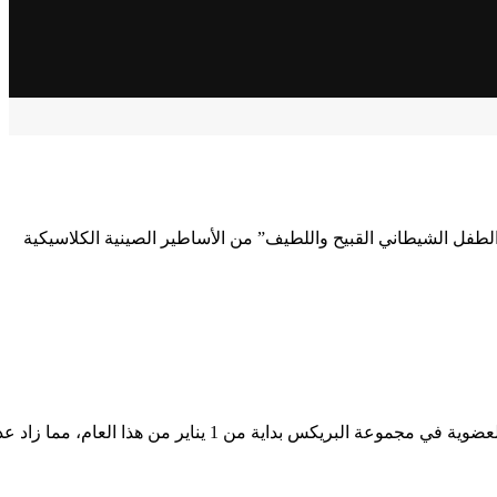
لرسوم المتحركة الصيني “Nezha 2” في جميع أنحاء العالم، أثار هذا “الطفل الشيطاني القبيح واللطيف” من الأساطير الصينية الكلاسيكية
المصدر/صحيفة الشعب اليومية أصبحت كل من المملكة العربية السعودية ومصر والإمارات العربية المتحدة وإيران وإثيوبيا أعضاء كاملي العضوية في مجموعة البريكس بداية من 1 يناير من هذا العام، م