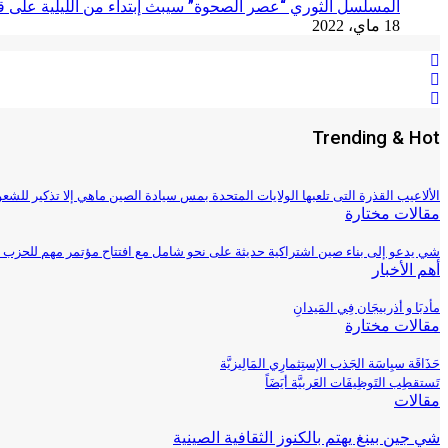
المسلسل الثوري “عصر الصحوة” سيبث إبتداء من الليلية على قنا
18 ماي، 2022
Trending & Hot
الألاعيب القذرة التى تلعبها الولايات المتحدة بمس سيادة الصين ماهي إلا تذكير للشعوب
مقالات مختارة
شي يدعو إلى بناء صين اشتراكية حديثة على نحو شامل مع افتتاح مؤتمر مهم للحزب
أهم الأخبار
مأدبَا و أذربيجَان فِي المَيدانِ
مقالات مختارة
حَذَاقَة سيِاسَة الجَذب الإستِثمارِي المَالِيزيَّة
تَستقطِب التَوظِيفَات العَربيَّة أيَضَاً
مقالات
شي جين بينغ يهتم بالكنوز الثقافية الصينية