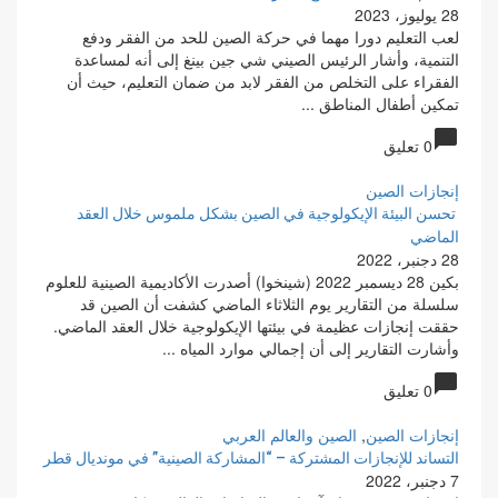
28 يوليوز، 2023
لعب التعليم دورا مهما في حركة الصين للحد من الفقر ودفع
التنمية، وأشار الرئيس الصيني شي جين بينغ إلى أنه لمساعدة
الفقراء على التخلص من الفقر لابد من ضمان التعليم، حيث أن
تمكين أطفال المناطق ...
chat_bubble
0 تعليق
إنجازات الصين
تحسن البيئة الإيكولوجية في الصين بشكل ملموس خلال العقد
الماضي
28 دجنبر، 2022
بكين 28 ديسمبر 2022 (شينخوا) أصدرت الأكاديمية الصينية للعلوم
سلسلة من التقارير يوم الثلاثاء الماضي كشفت أن الصين قد
حققت إنجازات عظيمة في بيئتها الإيكولوجية خلال العقد الماضي.
وأشارت التقارير إلى أن إجمالي موارد المياه ...
chat_bubble
0 تعليق
إنجازات الصين
,
الصين والعالم العربي
التساند للإنجازات المشتركة – “المشاركة الصينية” في مونديال قطر
7 دجنبر، 2022