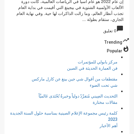
إن عام 2022 هو عام آسيا في الرياضات العالمية، كانت دورة
الألعاب الأولمبية الشتوية في بيجينغ التي أقيمت في بداية العام
تجذب أنظار العالم، وما زالت الذاكرات لها حية. وفي نهاية العام
الجاري، ستقام بطولة ...
chat_bubble
0 تعليق
trending_up
Trending
whatshot
Popular
مركز يابولي للمؤتمرات
فن العمارة الحديثة في الصين
مقتطفات من أقوال شي جين بينغ عن كارل ماركس
شي تحت الضوء
التَحديث الصِيني مُتفرِّدٌ دولياً وخبرةٌ تُحْتَذى عَالميَّاً
مقالات مختارة
كلمة رئيس مجموعة الإعلام الصينية بمناسبة حلول السنة الجديدة
2023
أهم الأخبار