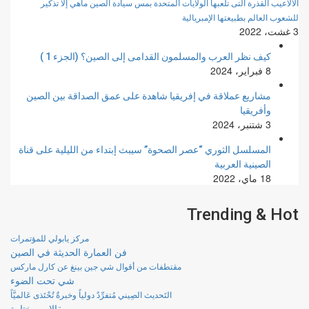
الألاعيب القذرة التى تلعبها الولايات المتحدة بمس سيادة الصين ماهي إلا تذكير
للشعوب العالم بطبيعتها الإمبريالية
3 غشت، 2022
كيف نظر العرب والمسلمون القدامى إلى الصين؟ (الجزء 1 )
8 فبراير، 2024
مشاريع عملاقة في إفريقيا شاهدة على عمق الصداقة بين الصين
وأفريقيا
3 شتنبر، 2024
المسلسل الثوري “عصر الصحوة” سيبث إبتداء من الليلية على قناة
الصينية العربية
18 ماي، 2022
Trending & Hot
مركز يابولي للمؤتمرات
فن العمارة الحديثة في الصين
مقتطفات من أقوال شي جين بينغ عن كارل ماركس
شي تحت الضوء
التَحديث الصِيني مُتفرِّدٌ دولياً وخبرةٌ تُحْتَذى عَالميَّاً
مقالات مختارة