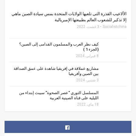
الألاعيب القذرة التى تلعبها الولايات المتحدة بمس سيادة الصين ماهي
إلا تذكير للشعوب العالم بطبيعتها الإمبريالية
Socialistchina
3 غشت، 2022
كيف نظر العرب والمسلمون القدامى إلى الصين؟
(الجزء 1 )
8 فبراير، 2024
مشاريع عملاقة في إفريقيا شاهدة على عمق الصداقة
بين الصين وأفريقيا
3 شتنبر، 2024
المسلسل الثوري “عصر الصحوة” سيبث إبتداء من
الليلية على قناة الصينية العربية
18 ماي، 2022