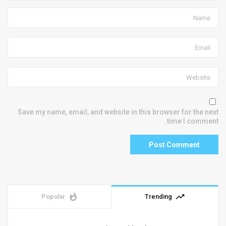
Save my name, email, and website in this browser for the next
time I comment.
whatshot
trending_up
Popular
Trending