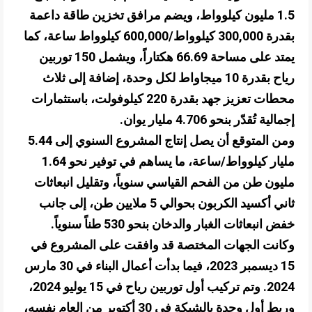
1.5 مليون كيلوواط، ويضم مرافق تخزين طاقة داعمة
بقدرة 300,000 كيلوواط/600,000 كيلوواط ساعة، كما
يمتد على مساحة 66.69 هكتاراً، ويشمل 150 توربين
رياح بقدرة 10 ميجاواط لكل وحدة، إضافة إلى ثلاث
محطات تعزيز جهد بقدرة 220 كيلوفولت، باستثمارات
إجمالية تُقدّر بنحو 4.706 مليار يوان.
ومن المتوقع أن يصل إنتاج المشروع السنوي إلى 5.44
مليار كيلوواط/ساعة، ما يساهم في توفير نحو 1.64
مليون طن من الفحم القياسي سنوياً، وتقليل انبعاثات
ثاني أكسيد الكربون بحوالي 5 ملايين طن، إلى جانب
خفض انبعاثات الغبار والدخان بنحو 530 طناً سنوياً.
وكانت الجهات المختصة قد وافقت على المشروع في
15 ديسمبر 2023، فيما بدأت أعمال البناء في 30 مارس
2024. وتم تركيب أول توربين رياح في 15 يوليو 2024،
وربط أول وحدة بالشبكة في 30 أكتوبر من العام نفسه،