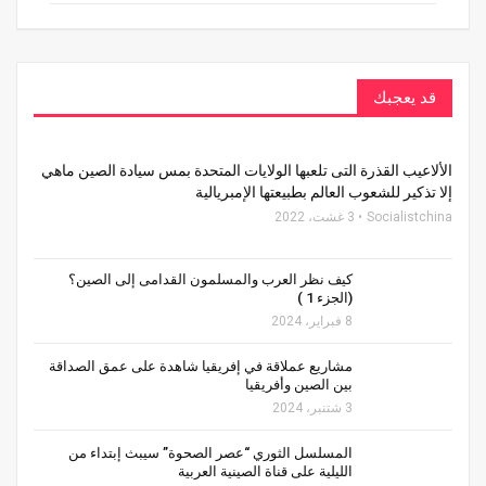
قد يعجبك
الألاعيب القذرة التى تلعبها الولايات المتحدة بمس سيادة الصين ماهي
إلا تذكير للشعوب العالم بطبيعتها الإمبريالية
Socialistchina
3 غشت، 2022
كيف نظر العرب والمسلمون القدامى إلى الصين؟
(الجزء 1 )
8 فبراير، 2024
مشاريع عملاقة في إفريقيا شاهدة على عمق الصداقة
بين الصين وأفريقيا
3 شتنبر، 2024
المسلسل الثوري “عصر الصحوة” سيبث إبتداء من
الليلية على قناة الصينية العربية