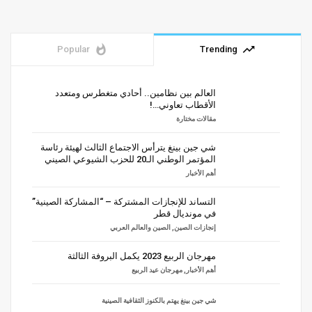
whatshot
trending_up
Popular
Trending
العالم بين نظامين.. أحادي متغطرس ومتعدد
الأقطاب تعاوني…!
مقالات مختارة
شي جين بينغ يترأس الاجتماع الثالث لهيئة رئاسة
المؤتمر الوطني الـ20 للحزب الشيوعي الصيني
أهم الأخبار
التساند للإنجازات المشتركة – “المشاركة الصينية”
في مونديال قطر
إنجازات الصين
,
الصين والعالم العربي
مهرجان الربيع 2023 يكمل البروفة الثالثة
أهم الأخبار
,
مهرجان عيد الربيع
شي جين بينغ يهتم بالكنوز الثقافية الصينية