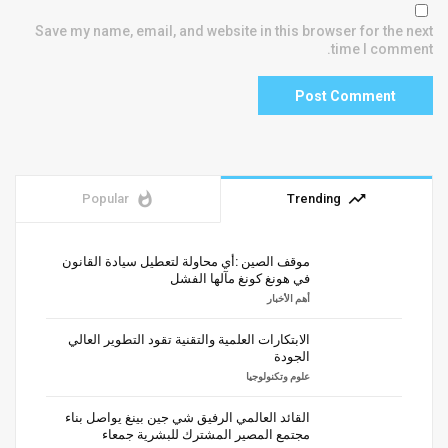
Save my name, email, and website in this browser for the next
time I comment.
whatshot
trending_up
Popular
Trending
موقف الصين :أي محاولة لتعطيل سيادة القانون
في هونغ كونغ مآلها الفشل
أهم الأخبار
الابتكارات العلمية والتقنية تقود التطوير العالي
الجودة
علوم وتكنولوجيا
القائد العالمي الرفيق شي جين بينغ يواصل بناء
مجتمع المصير المشترك للبشرية جمعاء