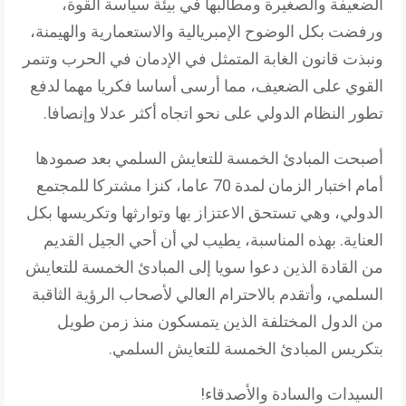
الضعيفة والصغيرة ومطالبها في بيئة سياسة القوة،
ورفضت بكل الوضوح الإمبريالية والاستعمارية والهيمنة،
ونبذت قانون الغابة المتمثل في الإدمان في الحرب وتنمر
القوي على الضعيف، مما أرسى أساسا فكريا مهما لدفع
تطور النظام الدولي على نحو اتجاه أكثر عدلا وإنصافا.
أصبحت المبادئ الخمسة للتعايش السلمي بعد صمودها
أمام اختبار الزمان لمدة 70 عاما، كنزا مشتركا للمجتمع
الدولي، وهي تستحق الاعتزاز بها وتوارثها وتكريسها بكل
العناية. بهذه المناسبة، يطيب لي أن أحي الجيل القديم
من القادة الذين دعوا سويا إلى المبادئ الخمسة للتعايش
السلمي، وأتقدم بالاحترام العالي لأصحاب الرؤية الثاقبة
من الدول المختلفة الذين يتمسكون منذ زمن طويل
بتكريس المبادئ الخمسة للتعايش السلمي.
السيدات والسادة والأصدقاء!