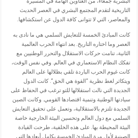
البشرية جمعاء، من العناوين الهامة في المسيرة
التاريخية لتقدم المجتمع البشري في العصر الحديث
والمعاصر، التي لا تتوانى كافة الدول عن استكشافها.
كانت المبادئ الخمسة للتعايش السلمي هي ما نادى به
العصر وما اختاره التاريخ. بعد انتهاء الحرب العالمية
الثانية، تنامت حركات الاستقلال والتحرر الوطنيين مع
تفكك النظام الاستعماري في العالم. وفي نفس الوقت،
كانت غيوم الحرب الباردة تلقي بظلالها على العالم
ويتكاثر لغط نظرية “القوة هي الحق”. كانت الدول
الجديدة التي نالت استقلالها للتو ترغب في الحفاظ على
سيادتها الوطنية وتنمية اقتصادها القومي. وكانت الصين
الجديدة تلتزم بالاستقلالية، وتعمل على تحقيق التعايش
السلمي مع دول العالم وتحسين البيئة الخارجية خاصة
البيئة المحيطة بها. على هذه الخلفية، طرحت القيادة
الصينية لأول مرة المبادئ الخمسة بكامل أبعادها التي