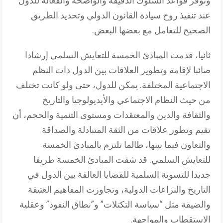
وتوفر قواعد السلوك الدقيقة والواضحة والفعالة للدول
عند تنفيذ روح سيادة القانون الدولي وتحديد الطريق
الصحيح للتعامل مع بعضها البعض.
ثانيا، قدمت المبادئ الخمسة للتعايش السلمي إرشادا
صائبا لإقامة وتطوير العلاقات بين الدول ذات النظم
الاجتماعية المختلفة. يمكن للدول، حتى ولو كانت تختلف
من حيث النظام الاجتماعي والأيديولوجيا والتاريخ
والثقافة والدين والمعتقدات ومستوى التنمية والحجم، أن
تقيم وتطور علاقات من الثقة المتبادلة والصداقة
والتعاون فيما بينها، طالما تلتزم بالمبادئ الخمسة
للتعايش السلمي. قد شقت المبادئ الخمسة طريقا
جديدا للتسوية السلمية للقضايا العالقة بين الدول في
التاريخ والنزاعات الدولية، وتجاوزت المفاهيم العتيقة
والضيقة مثل “سياسة التكتلات” و”نطاق النفوذ” وعقلية
الاستقطاب والمواجهة.