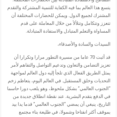
يتسع هذا العالم بما فيه الكفاية للتنمية المشتركة والتقدم
المشترك لجميع الدول. ويمكن للحضارات المختلفة أن
تتعزز وتتكامل وتتلألأ من خلال المعاملة على قدم
المساواة والتعلم المتبادل والاستفادة المتبادلة.
السيدات والسادة والأصدقاء،
قد أثبت 70 عاما من مسيرة التطور مرارا وتكرارا أن
تعزيز التضامن والتعاون وتدعيم التواصل والتفاهم لأمر
يمثل الطريق الفعال الذي تلجأ إليه دول العالم لمواجهة
التحديات وخلق المستقبل. في العالم اليوم، يتعاظم زخم
“الجنوب العالمي” بشكل ملحوظ، وهو يلعب دورا حاسما
في الدفع بتقدم البشرية. عند نقطة انطلاق جديدة من
التاريخ، ينبغي أن يمضي “الجنوب العالمي” قدما يدا بيد
بموقف أكثر انفتاحا وشمولا، في طليعة بناء مجتمع