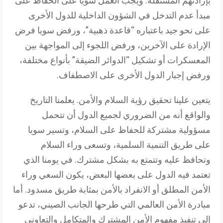
بإرادتهم المستقلة. ويجب العمل سويا على الحفاظ على
مبدأ عدم التدخل في الشؤون الداخلية للدول الأخرى
على نحو جيد باعتباره “قاعدة ذهبية”، ورفض سويا فرض
الإرادة على الآخرين، ورفض اللجوء إلى المواجهة بين
المعسكرات أو تشكيل “الدوائر الضيقة” بأنواع مختلفة،
ورفض إجبار الدول الأخرى على الاصطفاف.
يتعين علينا تحقيق رؤية السلام والأمن. يعلمنا التاريخ
والواقع أنه من الضروري لجميع الدول أن تتحمل
مسؤولية مشتركة للحفاظ على السلام، وتسير سويا
على طريق التنمية السلمية، وتسعى وراء السلام
وتحافظ عليه وتتمتع به بشكل مشترك. في يومنا الذي
تعتمد فيه الدول على بعضها البعض، يكون السعي وراء
الأمن المطلق أو الانفراد بالأمن بمثابة طريق مسدود. أما
مبادرة الأمن العالمي التي طرحها الجانب الصيني، تدعو
إلى تنفيذ مفهوم الأمن المشترك والمتكامل والتعاوني